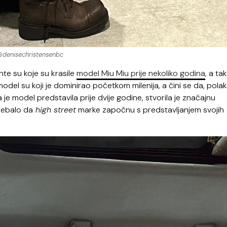
denisechristensenbc
te su koje su krasile
model Miu Miu prije nekoliko godina
, a ta
del su koji je dominirao početkom milenija, a čini se da, polako
 je model predstavila prije dvije godine, stvorila je značajnu
trebalo da
high street
marke započnu s predstavljanjem svojih