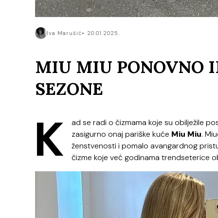
Iva Marušić
20.01.2025.
MIU MIU PONOVNO I
SEZONE
K
ad se radi o čizmama koje su obilježile po
zasigurno onaj pariške kuće
Miu Miu
. Mi
ženstvenosti i pomalo avangardnog pristu
čizme koje već godinama trendseterice ob