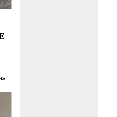
E
e
oke