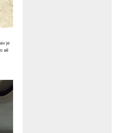
kav je
 ali