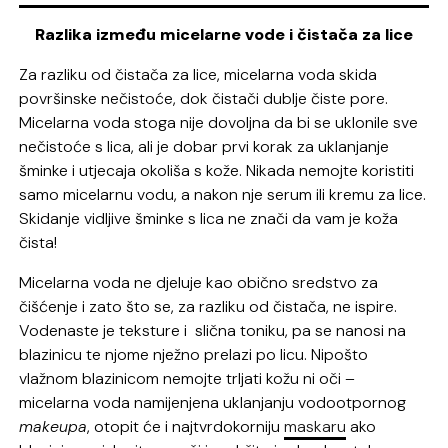
Razlika između micelarne vode i čistača za lice
Za razliku od čistača za lice, micelarna voda skida
površinske nečistoće, dok čistači dublje čiste pore.
Micelarna voda stoga nije dovoljna da bi se uklonile sve
nečistoće s lica, ali je dobar prvi korak za uklanjanje
šminke i utjecaja okoliša s kože. Nikada nemojte koristiti
samo micelarnu vodu, a nakon nje serum ili kremu za lice.
Skidanje vidljive šminke s lica ne znači da vam je koža
čista!
Micelarna voda ne djeluje kao obično sredstvo za
čišćenje i zato što se, za razliku od čistača, ne ispire.
Vodenaste je teksture i slična toniku, pa se nanosi na
blazinicu te njome nježno prelazi po licu. Nipošto
vlažnom blazinicom nemojte trljati kožu ni oči –
micelarna voda namijenjena uklanjanju vodootpornog
makeupa
, otopit će i najtvrdokorniju
maskaru
ako