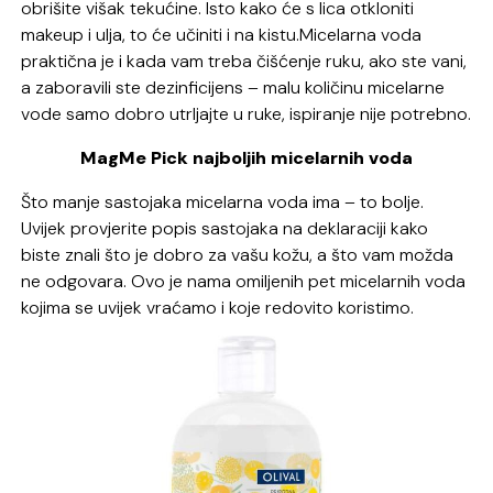
obrišite višak tekućine. Isto kako će s lica otkloniti
makeup i ulja, to će učiniti i na kistu.Micelarna voda
praktična je i kada vam treba čišćenje ruku, ako ste vani,
a zaboravili ste dezinficijens – malu količinu micelarne
vode samo dobro utrljajte u ruke, ispiranje nije potrebno.
MagMe Pick najboljih micelarnih voda
Što manje sastojaka micelarna voda ima – to bolje.
Uvijek provjerite popis sastojaka na deklaraciji kako
biste znali što je dobro za vašu kožu, a što vam možda
ne odgovara. Ovo je nama omiljenih pet micelarnih voda
kojima se uvijek vraćamo i koje redovito koristimo.