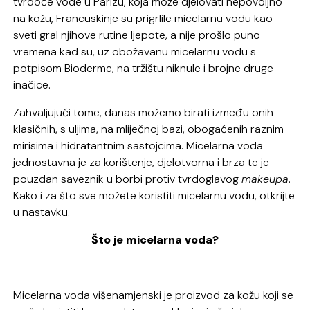
tvrdoće vode u Parizu, koja može djelovati nepovoljno
na kožu, Francuskinje su prigrlile micelarnu vodu kao
sveti gral njihove rutine ljepote, a nije prošlo puno
vremena kad su, uz obožavanu micelarnu vodu s
potpisom Bioderme, na tržištu niknule i brojne druge
inačice.
Zahvaljujući tome, danas možemo birati između onih
klasičnih, s uljima, na mliječnoj bazi, obogaćenih raznim
mirisima i hidratantnim sastojcima. Micelarna voda
jednostavna je za korištenje, djelotvorna i brza te je
pouzdan saveznik u borbi protiv tvrdoglavog
makeupa
.
Kako i za što sve možete koristiti micelarnu vodu, otkrijte
u nastavku.
Što je micelarna voda?
Micelarna voda višenamjenski je proizvod za kožu koji se