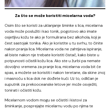
Za što se može koristiti micelarna voda?
Osim što se koristi za uklanjanje šminke s lica, micelarna
voda može poslužiti i kao tonik, pogotovo ako imate
osjetljivu kožu te ako je formulirana bez alkohola, koji je
čest sastojak tonika. Ako je koristite u tu svrhu, to činite
nakon pranja lica. Micelarna voda ne zahtijeva ispiranje,
ali biste nakon nje trebate koristiti čistač, kako biste u
potpunosti očistili kožu lica. Ako ste u žurbi pa nemate
dovoljno vremena za pranje lica, micelarna voda bit će
spas, a možete se koristiti i nakon teretane, da skine znoj
i masnoću s lica dok ne dođete kući. Uz to, odličan je
suputnik za prekooceanske letove jer može osvježiti,
tonirati i očistiti kožu.
Micelarnom vodom mogu se očistiti i kistovi za
šminkanje, posprejajte micelarnu vodu po njima te