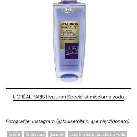
L’ORÉAL PARIS Hyaluron Specialist micelarna voda
Fotografije: Instagram (@louisefollain, @emilydidonato)
avene
bioderma
garnier
kako koristiti micelarnu vodu