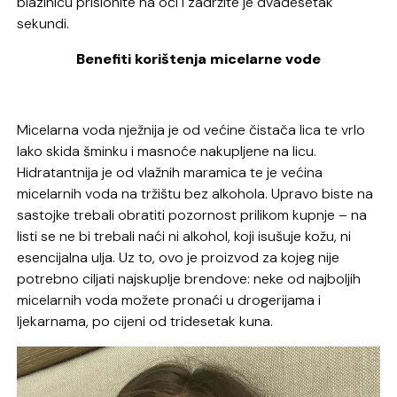
blazinicu prislonite na oči i zadržite je dvadesetak
sekundi.
Benefiti korištenja micelarne vode
Micelarna voda nježnija je od većine čistača lica te vrlo
lako skida šminku i masnoće nakupljene na licu.
Hidratantnija je od vlažnih maramica te je većina
micelarnih voda na tržištu bez alkohola. Upravo biste na
sastojke trebali obratiti pozornost prilikom kupnje – na
listi se ne bi trebali naći ni alkohol, koji isušuje kožu, ni
esencijalna ulja. Uz to, ovo je proizvod za kojeg nije
potrebno ciljati najskuplje brendove: neke od najboljih
micelarnih voda možete pronaći u drogerijama i
ljekarnama, po cijeni od tridesetak kuna.