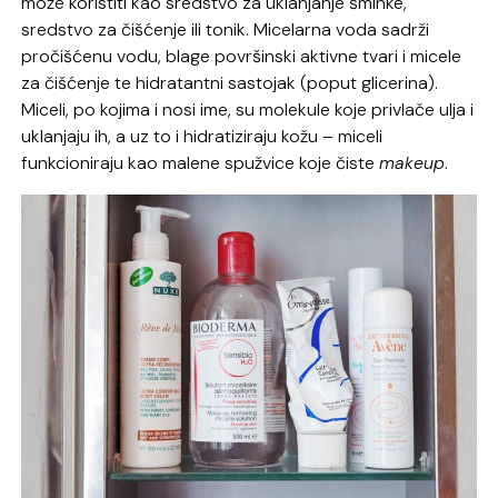
može koristiti kao sredstvo za uklanjanje šminke,
sredstvo za čišćenje ili tonik. Micelarna voda sadrži
pročišćenu vodu, blage površinski aktivne tvari i micele
za čišćenje te hidratantni sastojak (poput glicerina).
Miceli, po kojima i nosi ime, su molekule koje privlače ulja i
uklanjaju ih, a uz to i hidratiziraju kožu – miceli
funkcioniraju kao malene spužvice koje čiste
makeup
.