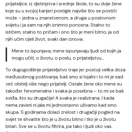
prijateljice, iz djetinjstva i srednje škole, to su dvije žene
koje su u svojoj karijeri postigle najviše što se postići
može – jedna u znanstvenom, a druga u poslovnom
svijetu i ja sam na njih iznimno ponosna. Stalno to
ističem, stalno to pričam i ono što je meni bitno, ja od
njih učim cijeli život, svaki dan iznova.
Mene to ispunjava, mene ispunjavaju ljudi od kojih ja
mogu učiti, o životu, o poslu, o prijateljstvu…
To dugogodišnje prijateljstvo traje jer postoji velika doza
međusobnog poštivanja, baš smo si lojalni i to mi je sad
već obitelj više nego prijatelji. Ostale žene oko mene su
također fenomenalne i svaka je posebna – to mi se baš
sviđa, što su drugačije! A svaka je realizirana. I kada
nema zavisti ni jala mi jednostavno uživamo kad smo
skupa. S godinama dolazi zrelost i drugačiji pogled na
svijet te shvatite što je u životu bitno i tko je u životu
bitan. Sve se u životu filtrira, pa tako i ljudi oko vas.