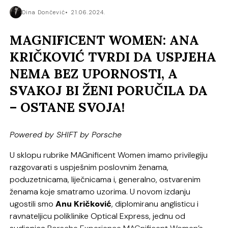
Dina Dončević
21.06.2024.
MAGNIFICENT WOMEN: ANA
KRIČKOVIĆ TVRDI DA USPJEHA
NEMA BEZ UPORNOSTI, A
SVAKOJ BI ŽENI PORUČILA DA
– OSTANE SVOJA!
Powered by SHIFT by Porsche
U sklopu rubrike MAGnificent Women imamo privilegiju
razgovarati s uspješnim poslovnim ženama,
poduzetnicama, liječnicama i, generalno, ostvarenim
ženama koje smatramo uzorima. U novom izdanju
ugostili smo
Anu Kričković
, diplomiranu anglisticu i
ravnateljicu poliklinike Optical Express, jednu od