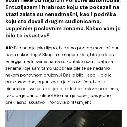
vozili neke od najbržih Porsche automobila.
Entuzijazam i hrabrost koju ste pokazali na
stazi zaista su nenadmašni, kao i podrška
koju ste davali drugim sudionicama,
uspješnim poslovnim ženama. Kakvo vam je
bilo to iskustvo?
AK:
Bilo nam je jako lijepo, bile smo pod dojmom još par
dana nakon toga! Skupila se super ekipa, bila je dobra
energija među svima nama i u kontaktu sam i dalje sa
ženama koje sam tamo upoznala bile te se nadamo
nekom ponovnom druženju! Baš je bilo lijepo – bio je
prekrasan dan, organizacija je bila odlična, bilo je
dinamično, sve je tako lijepo teklo bez ikakvih problema,
tako da je dan proletio! Bilo nam je super, baš jedno
prekrasno iskustvo… Ponovila bih! (smijeh)