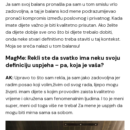
Ja sam svoj balans pronašla pa sam u tom smislu vrlo
zadovoljna, a taj je balans kod mene podrazumijevao
pronaći kompromis između poslovnog i privatnog. Kada
imate dijete važno je biti kvalitetno prisutan. Ako želite
da dijete dobije sve ono što bi dijete trebalo dobiti,
onda neke stvari definitivno treba staviti u taj kontekst.
Moja se sreća nalazi u tom balansu!
MagMe: Rekli ste da svatko ima neku svoju
definiciju uspjeha – pa, koja je vaša?
AK:
Upravo to što sam rekla, ja sam jako zadovoljna jer
radim posao koji volim,živim od svog rada, lijepo mogu
živjeti. imam dijete s kojim provodim zaista kvalitetno
vrijeme i okružena sam fenomenalnim ljudima. I to je meni
super, meni od toga više ne treba! Za mene je uspjeh da
mogu biti mirna sama sa sobom.