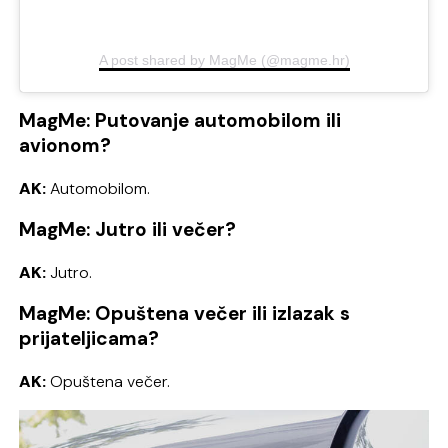
A post shared by MagMe (@magme.hr)
MagMe: Putovanje automobilom ili
avionom?
AK:
Automobilom.
MagMe: Jutro ili večer?
AK:
Jutro.
MagMe: Opuštena večer ili izlazak s
prijateljicama?
AK:
Opuštena večer.