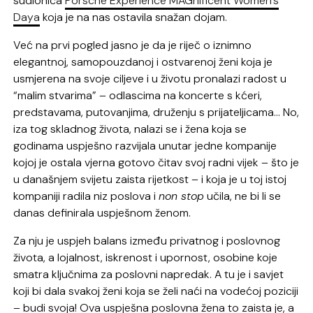
sudionica
Porsche Experience MAGnificent Women’s
Daya
koja je na nas ostavila snažan dojam.
Već na prvi pogled jasno je da je riječ o iznimno
elegantnoj, samopouzdanoj i ostvarenoj ženi koja je
usmjerena na svoje ciljeve i u životu pronalazi radost u
“malim stvarima” – odlascima na koncerte s kćeri,
predstavama, putovanjima, druženju s prijateljicama… No,
iza tog skladnog života, nalazi se i žena koja se
godinama uspješno razvijala unutar jedne kompanije
kojoj je ostala vjerna gotovo čitav svoj radni vijek – što je
u današnjem svijetu zaista rijetkost – i koja je u toj istoj
kompaniji radila niz poslova i
non stop
učila, ne bi li se
danas definirala uspješnom ženom.
Za nju je uspjeh balans između privatnog i poslovnog
života, a lojalnost, iskrenost i upornost, osobine koje
smatra ključnima za poslovni napredak. A tu je i savjet
koji bi dala svakoj ženi koja se želi naći na vodećoj poziciji
– budi svoja! Ova uspješna poslovna žena to zaista je, a