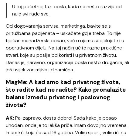
U toj početnoj fazi posla, kada se nešto razvija od
nule svi rade sve.
Od dogovaranja servisa, marketinga, bavite se s
pritužbama pacijenata – uskačete gdje treba. To nije
tipičan menadžerski posao, već u njemu sudjelujete i u
operativnom dijelu. Na taj način učite razne praktične
stvari, koje su poslije od koristi i u privatnom životu.
Danas je, naravno, organizacija posla nešto drugačija, ali
još uvijek zanimljiva i dinamična.
MagMe: A kad smo kad privatnog života,
što radite kad ne radite? Kako pronalazite
balans između privatnog i poslovnog
života?
AK:
Pa, zapravo, dosta dobro! Sada kako je posao
uhodan, onda je to lakša priča. Imam dovoljno vremena.
Imam kći koja će sad 16 godina. Volim sport, volim ići na