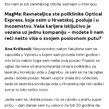
što nam je još zanimljivog otkrila, saznajte u intervjuu.
MagMe: Ravnateljica ste poliklinike Optical
Express, koja osim u Hrvatskoj, posluje i u
inozemstvu. Vaša karijera isključivo je
vezana uz jednu kompaniju – možete li nam
reći nešto više o svojem poslovnom putu?
Ana Kričković:
Neposredno nakon fakulteta sam se
zaposlila u Vipnetu u kojem sam provela četiri godine i
vrlo brzo nakon toga sam našla ovaj posao. Pojavio se
oglas da neka strana kompanija otvara polikliniku za
lasersku korekciju vida u Zagrebu. Ja sam se na taj oglas
javila i dobila posao. Nisam uopće znala što očekivati,
tada se laserska korekcija vida u Hrvatskoj nije niti radila i
sve je to bilo nešto novo.
Javila sam se, dobila posao i to se razvilo u jednu super
priču – dan danas sam tu, uskoro će biti 20 godina da