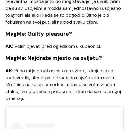
relevantna, možda je to do mog stava, jer ja uvijek želim
da su svi uspješni, a možda sam jednostavno i uspješno
to ignorirala ako i kada se to dogodilo. Bitno je biti
fokusiran na svoj put, ali ne pod svaku cijenu.
MagMe: Guilty pleasure?
AK:
Volim pjevati pred ogledalom u kupaonici.
MagMe: Najdraže mjesto na svijetu?
AK:
Puno mi je dragih mjesta na svijetu, u koja bih se
rado vratila, ali moram priznati da najviše volim svoju
Mrežnicu na kojoj sam odrasla. Tamo se volim vraćati
stalno, tamo osjećam potpuni mir i kao da sam u drugoj
dimenziji.