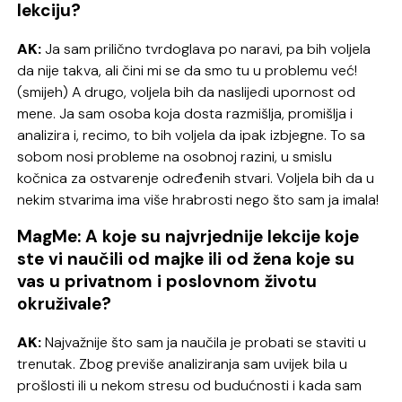
lekciju?
AK:
Ja sam prilično tvrdoglava po naravi, pa bih voljela
da nije takva, ali čini mi se da smo tu u problemu već!
(smijeh) A drugo, voljela bih da naslijedi upornost od
mene. Ja sam osoba koja dosta razmišlja, promišlja i
analizira i, recimo, to bih voljela da ipak izbjegne. To sa
sobom nosi probleme na osobnoj razini, u smislu
kočnica za ostvarenje određenih stvari. Voljela bih da u
nekim stvarima ima više hrabrosti nego što sam ja imala!
MagMe: A koje su najvrjednije lekcije koje
ste vi naučili od majke ili od žena koje su
vas u privatnom i poslovnom životu
okruživale?
AK:
Najvažnije što sam ja naučila je probati se staviti u
trenutak. Zbog previše analiziranja sam uvijek bila u
prošlosti ili u nekom stresu od budućnosti i kada sam