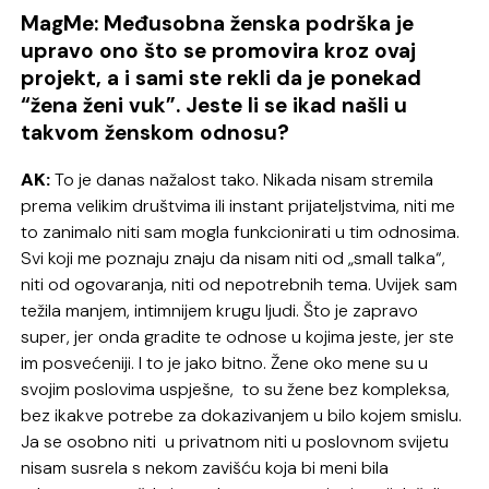
MagMe: Međusobna ženska podrška je
upravo ono što se promovira kroz ovaj
projekt, a i sami ste rekli da je ponekad
“žena ženi vuk”. Jeste li se ikad našli u
takvom ženskom odnosu?
AK:
To je danas nažalost tako. Nikada nisam stremila
prema velikim društvima ili instant prijateljstvima, niti me
to zanimalo niti sam mogla funkcionirati u tim odnosima.
Svi koji me poznaju znaju da nisam niti od „small talka“,
niti od ogovaranja, niti od nepotrebnih tema. Uvijek sam
težila manjem, intimnijem krugu ljudi. Što je zapravo
super, jer onda gradite te odnose u kojima jeste, jer ste
im posvećeniji. I to je jako bitno. Žene oko mene su u
svojim poslovima uspješne, to su žene bez kompleksa,
bez ikakve potrebe za dokazivanjem u bilo kojem smislu.
Ja se osobno niti u privatnom niti u poslovnom svijetu
nisam susrela s nekom zavišću koja bi meni bila