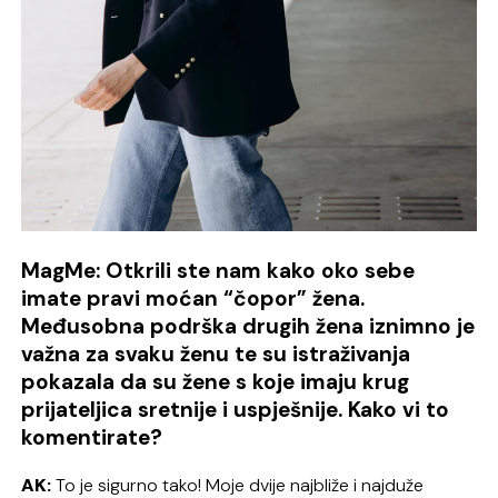
MagMe: Otkrili ste nam kako oko sebe
imate pravi moćan “čopor” žena.
Međusobna podrška drugih žena iznimno je
važna za svaku ženu te su istraživanja
pokazala da su žene s koje imaju krug
prijateljica sretnije i uspješnije. Kako vi to
komentirate?
AK:
To je sigurno tako! Moje dvije najbliže i najduže