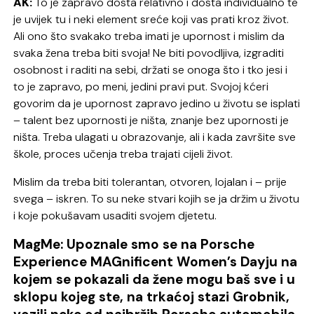
AK:
To je zapravo dosta relativno i dosta individualno te
je uvijek tu i neki element sreće koji vas prati kroz život.
Ali ono što svakako treba imati je upornost i mislim da
svaka žena treba biti svoja! Ne biti povodljiva, izgraditi
osobnost i raditi na sebi, držati se onoga što i tko jesi i
to je zapravo, po meni, jedini pravi put. Svojoj kćeri
govorim da je upornost zapravo jedino u životu se isplati
– talent bez upornosti je ništa, znanje bez upornosti je
ništa. Treba ulagati u obrazovanje, ali i kada završite sve
škole, proces učenja treba trajati cijeli život.
Mislim da treba biti tolerantan, otvoren, lojalan i – prije
svega – iskren. To su neke stvari kojih se ja držim u životu
i koje pokušavam usaditi svojem djetetu.
MagMe: Upoznale smo se na Porsche
Experience MAGnificent Women’s Dayju na
kojem se pokazali da žene mogu baš sve i u
sklopu kojeg ste, na trkaćoj stazi Grobnik,