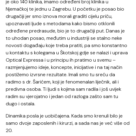
je oko 140 klinika, imamo određeni broj klinika u
Njemačkoj te jednu u Zagrebu. U početku je posao bio
drugačiji jer smo iznova morali graditi cijelu priču,
upoznavati ljude s metodama kako bismo otklonili
određene predrasude, bio je to drugačiji put. Danas je
to uhodan posao, međutim u industriji se stalno neke
novosti događaju koje treba pratiti, pa smo konstantno
u kontaktu s kolegama u Škotskoj gdje se nalazi i uprava
Optical Expressa i u principu ih pratimo u svemu –
razmjenjujemo ideje, koncepte, inicijative i na taj način
postižemo izvrsne rezultate. Imali smo tu sreću da
radimo s dr. Šarićem, koji je fenomenalan liječnik, ali i
predivna osoba. Ti ljudi s kojima sam radila i još uvijek
radim su vjerojatno i jedan od razloga zašto sam tu
dugo i ostala.
Dinamika posla je uobičajena. Kada smo krenuli bilo je
samo dvoje zaposlenih i kirurzi, a sada nas je već više od
20.