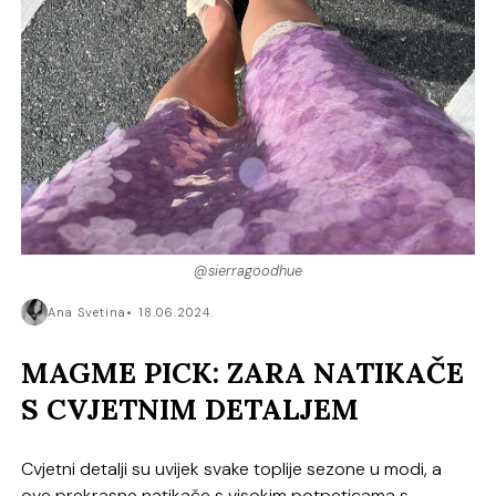
@sierragoodhue
Ana Svetina
18.06.2024.
MAGME PICK: ZARA NATIKAČE
S CVJETNIM DETALJEM
Cvjetni detalji su uvijek svake toplije sezone u modi, a
ove prekrasne natikače s visokim potpeticama s