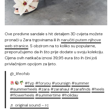
Ove predivne sandale s hit detaljem 3D cvijeta možete
pronaći u Zara trgovinama ili ih
naručiti putem njihove
web stranice
. S obzirom na to koliko su popularne,
preporučujemo da ih što prije dodate u svoju kolekciju.
Cijena ovih natikača iznosi 39,95 eura što ih čini još
privlačnijom opcijom za ljeto.
@_lifeofsb
#fyp
#foryou
#yoursign
#summer
#summerheels
#zara
#zarahaul
#zarafinds
#heels
#flowerheels
#summertime
#holiday
♬ original sound – rc