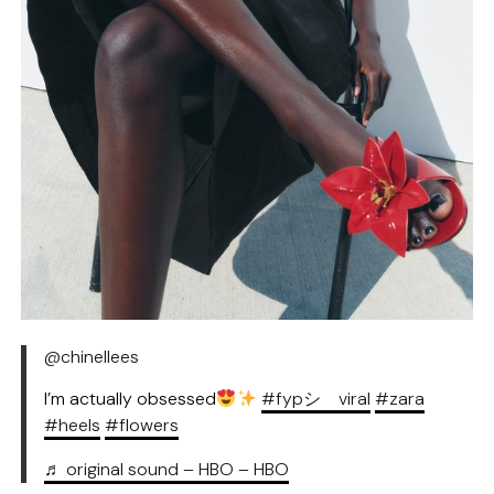
@chinellees
I’m actually obsessed
#fypシ゚viral
#zara
#heels
#flowers
♬ original sound – HBO – HBO