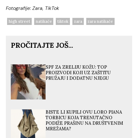
Fotografije: Zara, TikTok
high street
natikače
tiktok
zara
zara natikače
PROČITAJTE JOŠ...
SPF ZA ZRELIJU KOŽU: TOP
PROIZVODI KOJI UZ ZAŠTITU
PRUŽAJU I DODATNU NJEGU
BISTE LI KUPILI OVU LORO PIANA
TORBICU KOJA TRENUTAČNO
PODIŽE PRAŠINU NA DRUŠTVENIM
MREŽAMA?