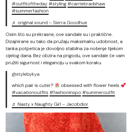
#outfitoftheday
#styling
#carriebradshaw
#summerfashion
♬ original sound – Sierra Goodhue
Osim što su prekrasne, ove sandale su i praktične.
Dizajnirane su tako da pružaju maksimalnu udobnost, a
tanka potpetica je dovoljno stabilna za nošenje tijekom
cijelog dana. Bez obzira na prigodu, ove sandale će vam
pružiti sigurnost i eleganciju u svakom koraku.
@stylebykya
which pair is cuter?
obsessed with flower heels
#vacationoutfits
#fashioninspo
#summeroutfit
♬ Nasty x Naughty Girl – Jacobdior