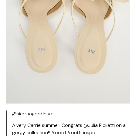
@sierraagoodhue
A very Carrie summer! Congrats @Julia Ricketti on a
gorgy collection!!
#ootd
#outfitinspo