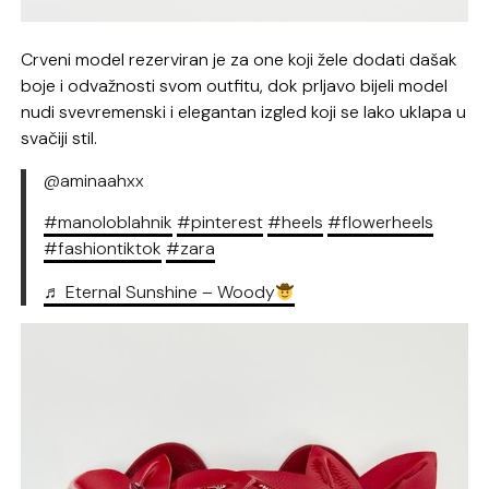
Crveni model rezerviran je za one koji žele dodati dašak
boje i odvažnosti svom outfitu, dok prljavo bijeli model
nudi svevremenski i elegantan izgled koji se lako uklapa u
svačiji stil.
@aminaahxx
#manoloblahnik
#pinterest
#heels
#flowerheels
#fashiontiktok
#zara
♬ Eternal Sunshine – Woody