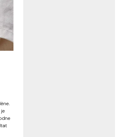
lène.
 je
modne
ltat