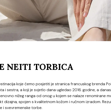
E NEITI TORBICA
stinacija koje ćemo posjetiti je stranica francuskog brenda Po
a i sestra, a koji je svjetlo dana ugledao 2016. godine, a danas
e cjenovno nižeg ranga od onog u kojem se nalaze renomirane 
kt dizajna, spojen s kvalitetnom kožom i ručnom izradom. Rezu
ne i svevremenske torbe.