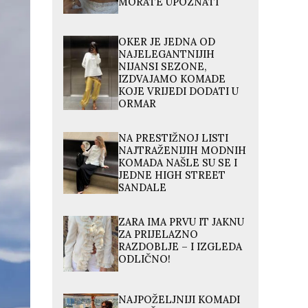
MORATE UPOZNATI
OKER JE JEDNA OD
NAJELEGANTNIJIH
NIJANSI SEZONE,
IZDVAJAMO KOMADE
KOJE VRIJEDI DODATI U
ORMAR
NA PRESTIŽNOJ LISTI
NAJTRAŽENIJIH MODNIH
KOMADA NAŠLE SU SE I
JEDNE HIGH STREET
SANDALE
ZARA IMA PRVU IT JAKNU
ZA PRIJELAZNO
RAZDOBLJE – I IZGLEDA
ODLIČNO!
NAJPOŽELJNIJI KOMADI