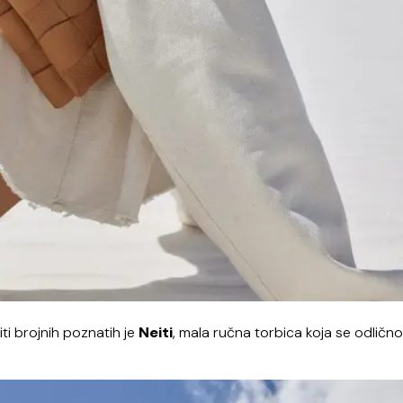
ti brojnih poznatih je
Neiti
, mala ručna torbica koja se odličn