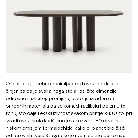
Ono što je posebno zanimljivo kod ovog modela je
činjenica da je svaka noga stola različite dimenzije,
odnosno različitog promjera, a stol je izrađen od
prirodnih materijala pa se komadi razlikuju i po zrnu te
tonu, što daje i ekskluzivnost svakom primjerku. Uz to, pri
izradi ovog stola korišteno je takozvano E0 drvo, s
niskom emisijom formaldehida, kako bi planet bio čišći
od otrovnih tvari. Stoga, ako je i vama bitno da komadi