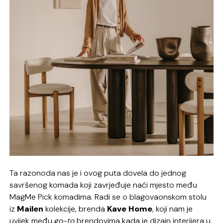
Ta razonoda nas je i ovog puta dovela do jednog
savršenog komada koji zavrjeđuje naći mjesto među
MagMe Pick komadima. Radi se o blagovaonskom stolu
iz
Mailen
kolekcije, brenda
Kave Home
, koji nam je
uvijek među
go-to
brendovima kada je dizajn interijera u