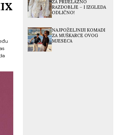
ZA PRIJELAZNO
IX
RAZDOBLJE – I IZGLEDA
ODLIČNO!
NAJPOŽELJNIJI KOMADI
ZA MUŠKARCE OVOG
među
MJESECA
nas
 da