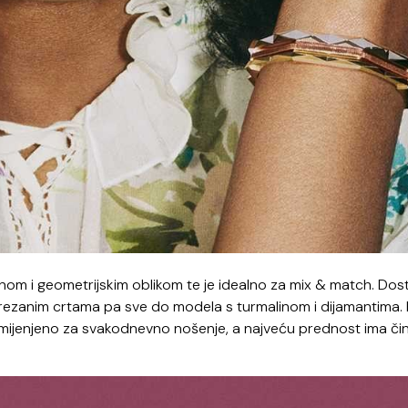
ajnom i geometrijskim oblikom te je idealno za mix & match. Do
s urezanim crtama pa sve do modela s turmalinom i dijamantima. 
amijenjeno za svakodnevno nošenje, a najveću prednost ima čin