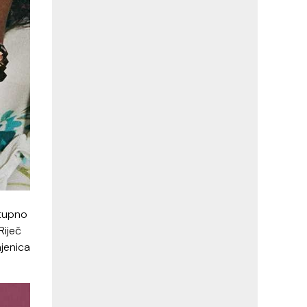
stupno
Riječ
jenica