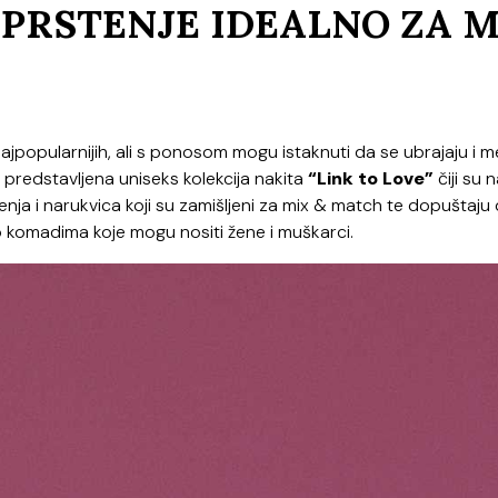
 PRSTENJE IDEALNO ZA M
 najpopularnijih, ali s ponosom mogu istaknuti da se ubrajaju i 
o predstavljena uniseks kolekcija nakita
“Link to Love”
čiji su 
stenja i narukvica koji su zamišljeni za mix & match te dopuštaju
 o komadima koje mogu nositi žene i muškarci.