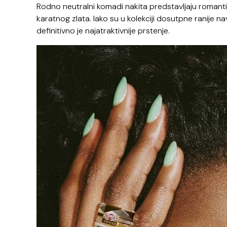
Rodno neutralni komadi nakita predstavljaju romantiku
karatnog zlata. Iako su u kolekciji dosutpne ranije 
definitivno je najatraktivnije prstenje.