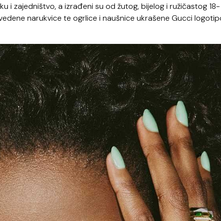
 i zajedništvo, a izrađeni su od žutog, bijelog i ružičastog 18-
navedene narukvice te ogrlice i naušnice ukrašene Gucci logoti