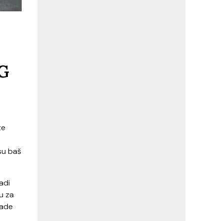
G
te
su baš
adi
tu za
made