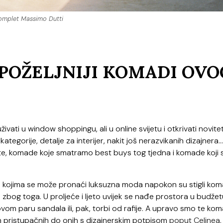
omplet Massimo Dutti
POŽELJNIJI KOMADI OVO
živati u
window shoppingu
, ali u
online
svijetu i otkrivati novite
egorije, detalje za interijer, nakit još nerazvikanih dizajnera…
rite, komade koje smatramo
best buys
tog tjedna i komade koji 
a kojima se može pronaći luksuzna moda napokon su stigli kom
iji zbog toga. U proljeće i ljeto uvijek se nađe prostora u budže
, novom paru sandala ili, pak, torbi od rafije. A upravo smo te ko
nih pristupačnih do onih s dizajnerskim potpisom
poput Celinea
.