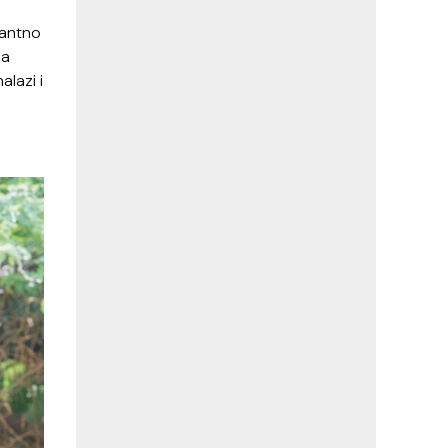
tantno
ja
alazi i