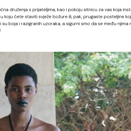
na druženja s prijateljima, kao i pokoju sitnicu za vas koja ins
oju ćete staviti svježe božure ili, pak, prugaste posteljine ko
 su boja i razigranih uzoraka, a sigurni smo da se među njima n
!