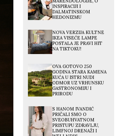
MARENDOLOGIJE, O
INSPIRACIJI I
DALMATINSKOM
HEDONIZMU
NOVA VERZIJA KULTNE
IKEA VISEĆE LAMPE
POSTALA JE PRAVI HIT
NA TIKTOKU!
OVA GOTOVO 250
GODINA STARA KAMENA
KUĆA U ISTRI NUDI
ODMOR UZ VRHUNSKU
GASTRONOMIJU I
PRIRODU
S HANOM IVANDIĆ
PRIČALI SMO O
SVEOBUHVATNOM
PRISTUPU ZDRAVLJU,
LIMFNOJ DRENAŽI I