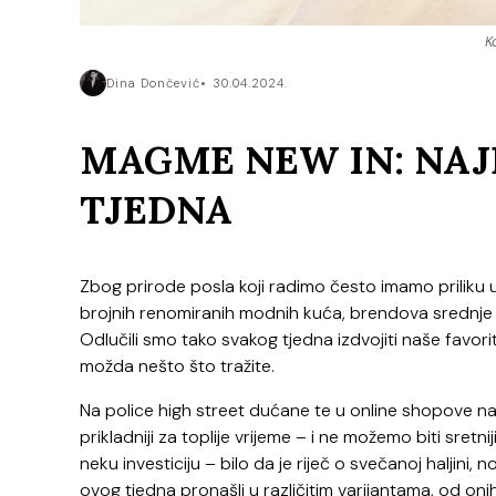
K
Dina Dončević
30.04.2024.
MAGME NEW IN: NAJ
TJEDNA
Zbog prirode posla koji radimo često imamo priliku u
brojnih renomiranih modnih kuća, brendova srednje kat
Odlučili smo tako svakog tjedna izdvojiti naše favo
možda nešto što tražite.
Na police high street dućane te u online shopove n
prikladniji za toplije vrijeme – i ne možemo biti sretn
neku investiciju – bilo da je riječ o svečanoj haljini
ovog tjedna pronašli u različitim varijantama, od o