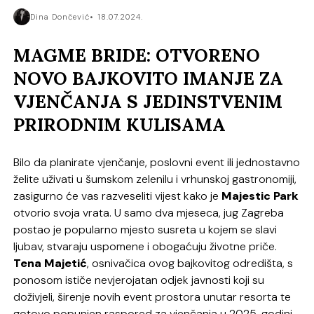
Dina Dončević
18.07.2024.
MAGME BRIDE: OTVORENO
NOVO BAJKOVITO IMANJE ZA
VJENČANJA S JEDINSTVENIM
PRIRODNIM KULISAMA
Bilo da planirate vjenčanje, poslovni event ili jednostavno
želite uživati u šumskom zelenilu i vrhunskoj gastronomiji,
zasigurno će vas razveseliti vijest kako je
Majestic Park
otvorio svoja vrata. U samo dva mjeseca, jug Zagreba
postao je popularno mjesto susreta u kojem se slavi
ljubav, stvaraju uspomene i obogaćuju životne priče.
Tena Majetić
, osnivačica ovog bajkovitog odredišta, s
ponosom ističe nevjerojatan odjek javnosti koji su
doživjeli, širenje novih event prostora unutar resorta te
gotovo popunjen raspored za vjenčanja u 2025. godini.