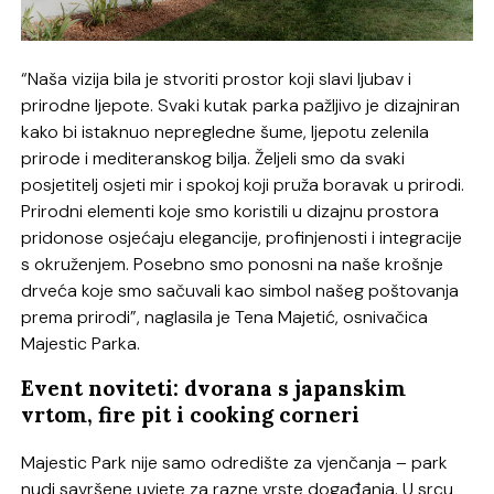
“Naša vizija bila je stvoriti prostor koji slavi ljubav i
prirodne ljepote. Svaki kutak parka pažljivo je dizajniran
kako bi istaknuo nepregledne šume, ljepotu zelenila
prirode i mediteranskog bilja. Željeli smo da svaki
posjetitelj osjeti mir i spokoj koji pruža boravak u prirodi.
Prirodni elementi koje smo koristili u dizajnu prostora
pridonose osjećaju elegancije, profinjenosti i integracije
s okruženjem. Posebno smo ponosni na naše krošnje
drveća koje smo sačuvali kao simbol našeg poštovanja
prema prirodi”, naglasila je Tena Majetić, osnivačica
Majestic Parka.
Event noviteti: dvorana s japanskim
vrtom, fire pit i cooking corneri
Majestic Park nije samo odredište za vjenčanja – park
nudi savršene uvjete za razne vrste događanja. U srcu