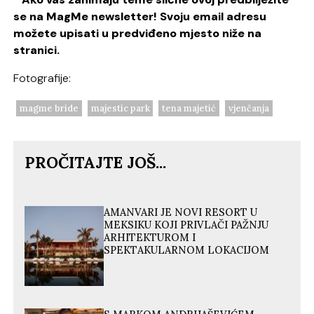
se na MagMe newsletter! Svoju email adresu
možete upisati u predviđeno mjesto niže na
stranici.
Fotografije:
magme bride
majestic park
tena majetić
vjenčanja
PROČITAJTE JOŠ...
AMANVARI JE NOVI RESORT U
MEKSIKU KOJI PRIVLAČI PAŽNJU
ARHITEKTUROM I
SPEKTAKULARNOM LOKACIJOM