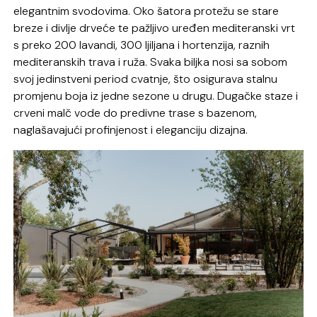
elegantnim svodovima. Oko šatora protežu se stare
breze i divlje drveće te pažljivo uređen mediteranski vrt
s preko 200 lavandi, 300 ljiljana i hortenzija, raznih
mediteranskih trava i ruža. Svaka biljka nosi sa sobom
svoj jedinstveni period cvatnje, što osigurava stalnu
promjenu boja iz jedne sezone u drugu. Dugačke staze i
crveni malč vode do predivne trase s bazenom,
naglašavajući profinjenost i eleganciju dizajna.