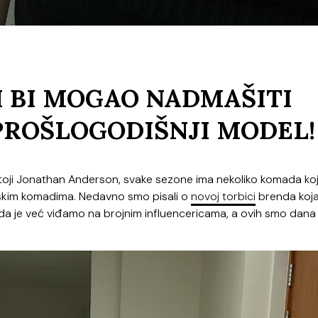
I BI MOGAO NADMAŠITI
PROŠLOGODIŠNJI MODEL!
stoji Jonathan Anderson, svake sezone ima nekoliko komada koj
rskim komadima. Nedavno smo pisali o
novoj torbici
brenda koja
 je već viđamo na brojnim influencericama, a ovih smo dana o