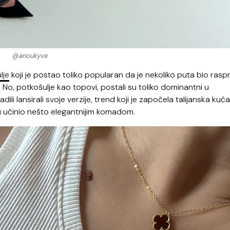
@anoukyve
lje
koji je postao toliko popularan da je nekoliko puta bio rasp
No, potkošulje kao topovi, postali su toliko dominantni u
li lansirali svoje verzije, trend koji je započela talijanska kuća
 učinio nešto elegantnijim komadom.