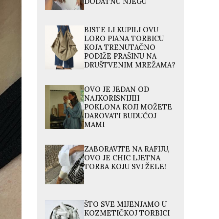
DODATNU NJEGU
BISTE LI KUPILI OVU
LORO PIANA TORBICU
KOJA TRENUTAČNO
PODIŽE PRAŠINU NA
DRUŠTVENIM MREŽAMA?
OVO JE JEDAN OD
NAJKORISNIJIH
POKLONA KOJI MOŽETE
DAROVATI BUDUĆOJ
MAMI
ZABORAVITE NA RAFIJU,
OVO JE CHIC LJETNA
TORBA KOJU SVI ŽELE!
ŠTO SVE MIJENJAMO U
KOZMETIČKOJ TORBICI