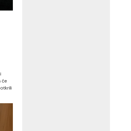
i
 će
tkrili