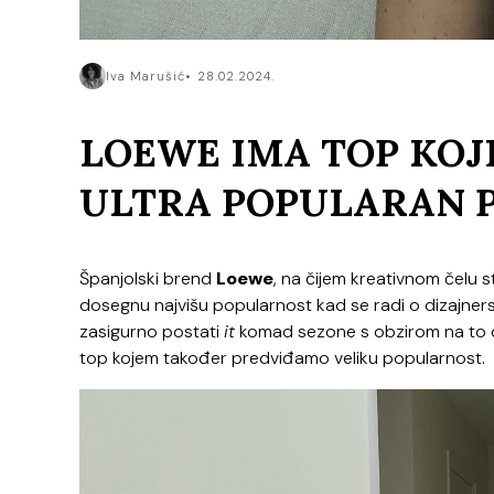
Iva Marušić
28.02.2024.
LOEWE IMA TOP KOJ
ULTRA POPULARAN 
Španjolski brend
Loewe
, na čijem kreativnom čelu 
dosegnu najvišu popularnost kad se radi o dizajne
zasigurno postati
it
komad sezone s obzirom na to da
top kojem također predviđamo veliku popularnost.