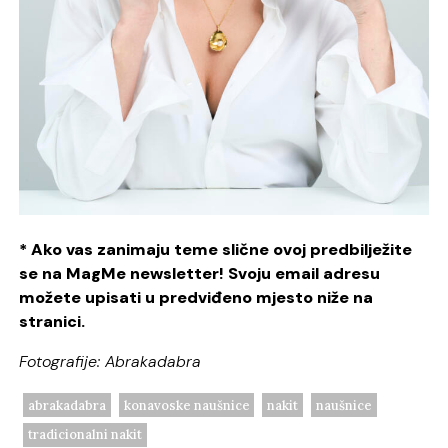
* Ako vas zanimaju teme slične ovoj predbilježite
se na MagMe newsletter! Svoju email adresu
možete upisati u predviđeno mjesto niže na
stranici.
Fotografije: Abrakadabra
abrakadabra
konavoske naušnice
nakit
naušnice
tradicionalni nakit