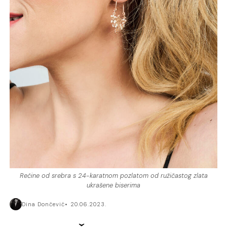
Rećine od srebra s 24-karatnom pozlatom od ružičastog zlata
ukrašene biserima
Dina Dončević
20.06.2023.