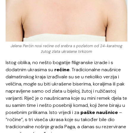
Jelena Perčin nosi rećine od srebra s pozlatom od 24-karatnog
žutog zlata ukrašene tirkizom
Istog oblika, no nešto bogatije filigranske izrade i s
dodatnim ukrasima su
rećine
. Tradicionalne naušnice
dalmatinskog kraja izrađivale su se u nekoliko verzija i
veličina, mogle su biti ukrašene biserima, koraljima ili pak
napravljene samo od zlata u bijeloj, žutoj i ružičastoj
varijanti. Riječ je o naušnicama koje su mini remek djela te
su samim time i nešto posebniji komad, koji žene biraju u
posebnim prilikama. Isto vrijedi i za
paške naušnice
–
“ročine”, s tri viseća ukrasa koje su također bile dio
tradicionalne nošnje grada Paga, a danas su rezervirane