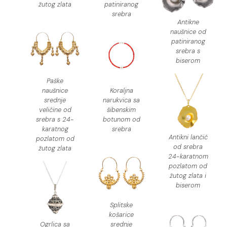
žutog zlata
patiniranog
srebra
Antikne
naušnice od
patiniranog
srebra s
biserom
Paške
naušnice
Koraljna
srednje
narukvica sa
veličine od
šibenskim
srebra s 24-
botunom od
karatnog
srebra
Antikni lančić
pozlatom od
od srebra
žutog zlata
24-karatnom
pozlatom od
žutog zlata i
biserom
Splitske
košarice
Ogrlica sa
srednje