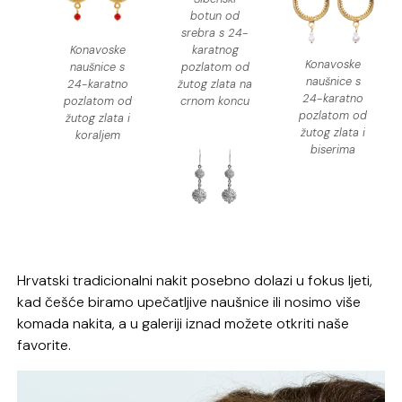
botun od
srebra s 24-
Konavoske
karatnog
Konavoske
naušnice s
pozlatom od
naušnice s
24-karatno
žutog zlata na
24-karatno
pozlatom od
crnom koncu
pozlatom od
žutog zlata i
žutog zlata i
koraljem
biserima
Hrvatski tradicionalni nakit posebno dolazi u fokus ljeti,
kad češće biramo upečatljive naušnice ili nosimo više
komada nakita, a u galeriji iznad možete otkriti naše
favorite.