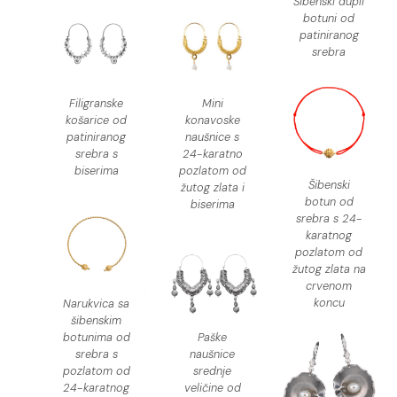
Šibenski dupli
botuni od
patiniranog
srebra
Filigranske
Mini
košarice od
konavoske
patiniranog
naušnice s
srebra s
24-karatno
biserima
pozlatom od
Šibenski
žutog zlata i
botun od
biserima
srebra s 24-
karatnog
pozlatom od
žutog zlata na
crvenom
koncu
Narukvica sa
šibenskim
botunima od
Paške
srebra s
naušnice
pozlatom od
srednje
24-karatnog
veličine od