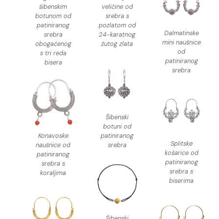
šibenskim
veličine od
botunom od
srebra s
patiniranog
pozlatom od
Dalmatinske
srebra
24-karatnog
mini naušnice
obogaćenog
žutog zlata
od
s tri reda
patiniranog
bisera
srebra
Šibenski
botuni od
Konavoske
patiniranog
Splitske
naušnice od
srebra
košarice od
patiniranog
patiniranog
srebra s
srebra s
koraljima
biserima
Šibenski