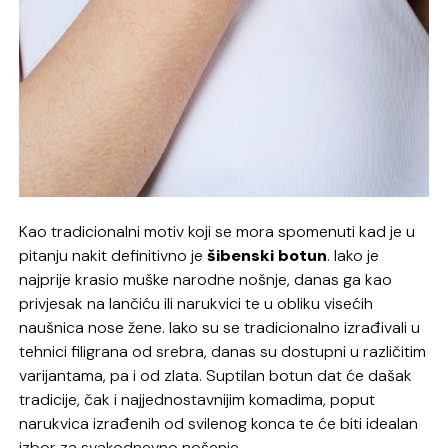
Kao tradicionalni motiv koji se mora spomenuti kad je u
pitanju nakit definitivno je
šibenski botun
. Iako je
najprije krasio muške narodne nošnje, danas ga kao
privjesak na lančiću ili narukvici te u obliku visećih
naušnica nose žene. Iako su se tradicionalno izrađivali u
tehnici filigrana od srebra, danas su dostupni u različitim
varijantama, pa i od zlata. Suptilan botun dat će dašak
tradicije, čak i najjednostavnijim komadima, poput
narukvica izrađenih od svilenog konca te će biti idealan
izbor za svakodnevno nošenje.