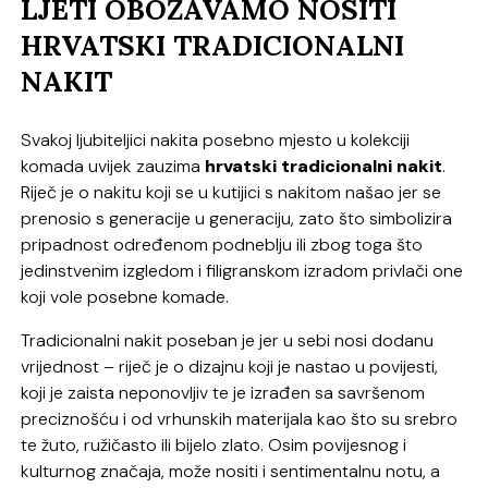
LJETI OBOŽAVAMO NOSITI
HRVATSKI TRADICIONALNI
NAKIT
Svakoj ljubiteljici nakita posebno mjesto u kolekciji
komada uvijek zauzima
hrvatski tradicionalni nakit
.
Riječ je o nakitu koji se u kutijici s nakitom našao jer se
prenosio s generacije u generaciju, zato što simbolizira
pripadnost određenom podneblju ili zbog toga što
jedinstvenim izgledom i filigranskom izradom privlači one
koji vole posebne komade.
Tradicionalni nakit poseban je jer u sebi nosi dodanu
vrijednost – riječ je o dizajnu koji je nastao u povijesti,
koji je zaista neponovljiv te je izrađen sa savršenom
preciznošću i od vrhunskih materijala kao što su srebro
te žuto, ružičasto ili bijelo zlato. Osim povijesnog i
kulturnog značaja, može nositi i sentimentalnu notu, a