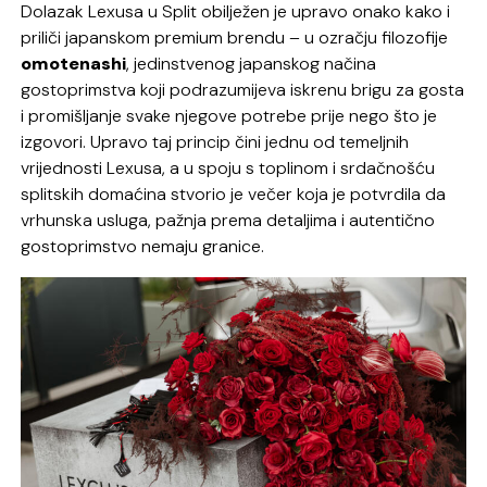
Dolazak Lexusa u Split obilježen je upravo onako kako i
priliči japanskom premium brendu – u ozračju filozofije
omotenashi
, jedinstvenog japanskog načina
gostoprimstva koji podrazumijeva iskrenu brigu za gosta
i promišljanje svake njegove potrebe prije nego što je
izgovori. Upravo taj princip čini jednu od temeljnih
vrijednosti Lexusa, a u spoju s toplinom i srdačnošću
splitskih domaćina stvorio je večer koja je potvrdila da
vrhunska usluga, pažnja prema detaljima i autentično
gostoprimstvo nemaju granice.