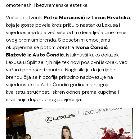
omotenashi i bezvremenske estetike.
Večer je otvorila
Petra Marasović iz Lexus Hrvatska
,
koja je goste povela kroz priču o nastanku Lexusa i
vrijednostima koje već više od tri desetljeća čine temelj
ovog premium brenda. S posebnim emocijama
okupljenima se potom obratila
Ivona Čondić
Blažević iz Auto Čondić
, istaknuvši kako dolazak
Lexusa u Split za njih nije tek novi poslovni iskorak, već
važan i ponosan trenutak. Naglasila je da je riječ o
brendu čija se filozofija prirodno nadovezuje na
vrijednosti koje Auto Čondić godinama njeguje –
kvalitetu, stručnost, iskren odnos prema kupcima i
stvaranje dugoročnog povjerenja.