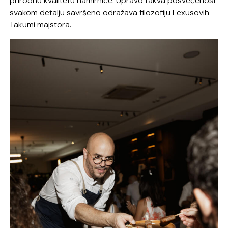
prirodnu kvalitetu namirnice. Upravo takva posvećenost
svakom detalju savršeno odražava filozofiju Lexusovih
Takumi majstora.