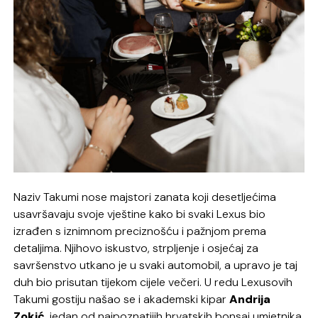
Naziv Takumi nose majstori zanata koji desetljećima
usavršavaju svoje vještine kako bi svaki Lexus bio
izrađen s iznimnom preciznošću i pažnjom prema
detaljima. Njihovo iskustvo, strpljenje i osjećaj za
savršenstvo utkano je u svaki automobil, a upravo je taj
duh bio prisutan tijekom cijele večeri. U redu Lexusovih
Takumi gostiju našao se i akademski kipar
Andrija
Zokić
, jedan od najpoznatijih hrvatskih bonsai umjetnika,