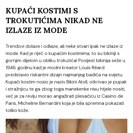
KUPAĆI KOSTIMI S
TROKUTIĆIMA NIKAD NE
IZLAZE IZ MODE
Trendovi dolaze i odlaze, ali neke stvari ipak ne izlaze iz
mode. Kad je riječ o kupaćim kostimima, to su bikiniji s
gornjim dijelom u obliku trokutića! Povijest bikinija seže u
1946. godinu kad je modni kreator Louis Réard
predstavio riskantni dizajn najmanjeg badića na svijetu.
Kupaći kostim nosio je naziv Bikini Atoll, otkrivao je pupak
i stražnjicu te ga zbog toga manekenke nisu htjele nositi,
već je za reviju morao angažirati plesačicu iz Casino de
Paris, Micheline Bernardini koja je bila spremna pokazati
toliko kože.