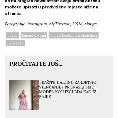
se na MagMe newsletter! Svoju email adresu
možete upisati u predviđeno mjesto niže na
stranici.
Fotografije: Instagram, MyTheresa, H&M, Mango
badići
kupaći kostimi
kupaći kostimi s trokutićima
ljeto 2021.
PROČITAJTE JOŠ...
TRAŽITE HALJINU ZA LJETNO
VJENČANJE? PRONAŠLI SMO
MODEL KOJI IZGLEDA KAO IZ
BAJKE