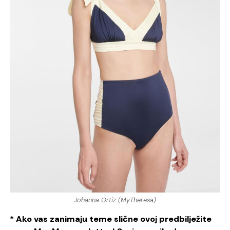
Johanna Ortiz (MyTheresa)
* Ako vas zanimaju teme slične ovoj predbilježite