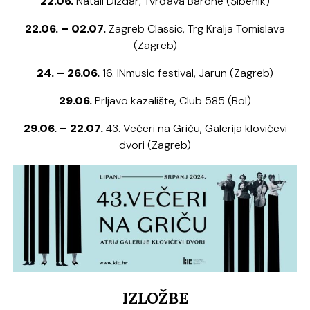
22.06.
Natali Dizdar, Tvrđava Barone (Šibenik)
22.06. – 02.07.
Zagreb Classic, Trg Kralja Tomislava
(Zagreb)
24. – 26.06.
16. INmusic festival, Jarun (Zagreb)
29.06.
Prljavo kazalište, Club 585 (Bol)
29.06. – 22.07.
43. Večeri na Griču, Galerija klovićevi
dvori (Zagreb)
IZLOŽBE