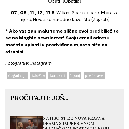
Opatiji (Opatija)
07., 08., 11., 12., 17.6.
William Shakespeare: Mjera za
mjeru, Hrvatsko narodno kazalište (Zagreb)
* Ako vas zanimaju teme slične ovoj predbilježite
se na MagMe newsletter! Svoju email adresu
možete upisati u predviđeno mjesto niže na
stranici.
Fotografije: Instagram
događanja
izložbe
koncerti
lipanj
predstave
PROČITAJTE JOŠ...
NA HBO STIŽE NOVA PRAVNA
DRAMA S IMPRESIVNOM
GLUMAČKOM POSTAVOM KOJU