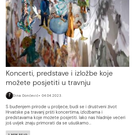
Koncerti, predstave i izložbe koje
možete posjetiti u travnju
Dina Dončević
04.04.2023.
S buđenjem prirode u proljeće, budi se i društveni život
Hrvatske pa travanj pršti koncertima, izložbama i
predstavama koje možete posjetiti. Iako nas hladnije večeri
još uvijek znaju primorati da se ušuškamo...
2 MIN READ