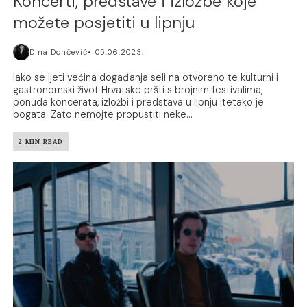
Koncerti, predstave i izložbe koje
možete posjetiti u lipnju
Dina Dončević
05.06.2023.
Iako se ljeti većina događanja seli na otvoreno te kulturni i
gastronomski život Hrvatske pršti s brojnim festivalima,
ponuda koncerata, izložbi i predstava u lipnju itetako je
bogata. Zato nemojte propustiti neke...
2 MIN READ