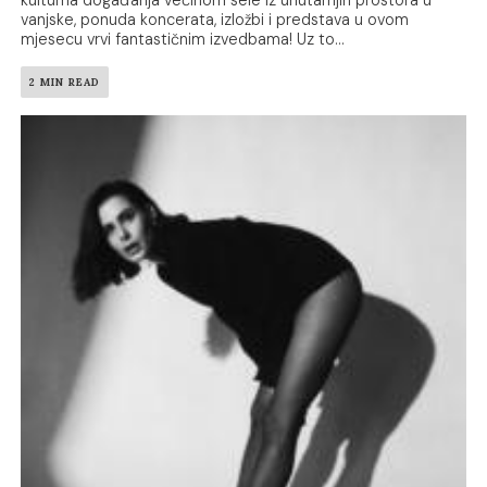
kulturna događanja većinom sele iz unutarnjih prostora u
vanjske, ponuda koncerata, izložbi i predstava u ovom
mjesecu vrvi fantastičnim izvedbama! Uz to...
2 MIN READ