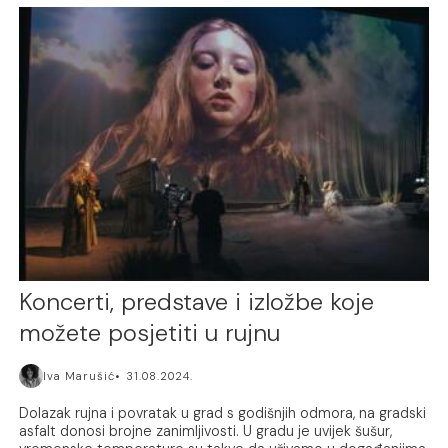
Koncerti, predstave i izložbe koje
možete posjetiti u rujnu
Iva Marušić
31.08.2024.
Dolazak rujna i povratak u grad s godišnjih odmora, na gradski
asfalt donosi brojne zanimljivosti. U gradu je uvijek šušur,