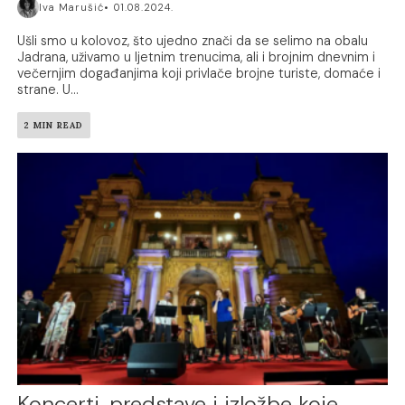
Iva Marušić
01.08.2024.
Ušli smo u kolovoz, što ujedno znači da se selimo na obalu
Jadrana, uživamo u ljetnim trenucima, ali i brojnim dnevnim i
večernjim događanjima koji privlače brojne turiste, domaće i
strane. U...
2 MIN READ
Koncerti, predstave i izložbe koje