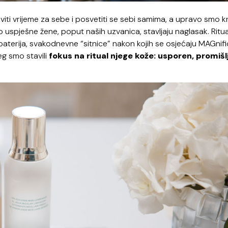
iti vrijeme za sebe i posvetiti se sebi samima, a upravo smo k
 uspješne žene, poput naših uzvanica, stavljaju naglasak. Ritual
u baterija, svakodnevne “sitnice” nakon kojih se osjećaju MAGnifi
eg smo stavili
fokus na ritual njege kože: usporen, promišlj