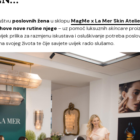
ruštvu
poslovnih žena
u sklopu
MagMe x La Mer Skin Atelie
ihove nove rutine njege
– uz pomoć luksuznih
skincare
proi
vijek prilika za razmjenu iskustava i osluškivanje potreba poslo
a svojeg života te čije savjete uvijek rado slušamo.