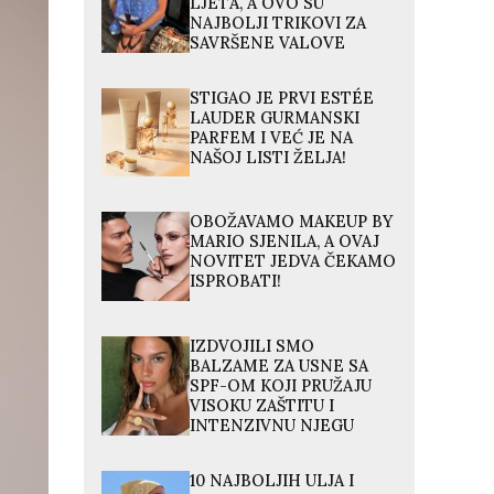
LJETA, A OVO SU
NAJBOLJI TRIKOVI ZA
SAVRŠENE VALOVE
STIGAO JE PRVI ESTÉE
LAUDER GURMANSKI
PARFEM I VEĆ JE NA
NAŠOJ LISTI ŽELJA!
OBOŽAVAMO MAKEUP BY
MARIO SJENILA, A OVAJ
NOVITET JEDVA ČEKAMO
ISPROBATI!
IZDVOJILI SMO
BALZAME ZA USNE SA
SPF-OM KOJI PRUŽAJU
VISOKU ZAŠTITU I
INTENZIVNU NJEGU
10 NAJBOLJIH ULJA I