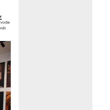
r
zvoda
vnih