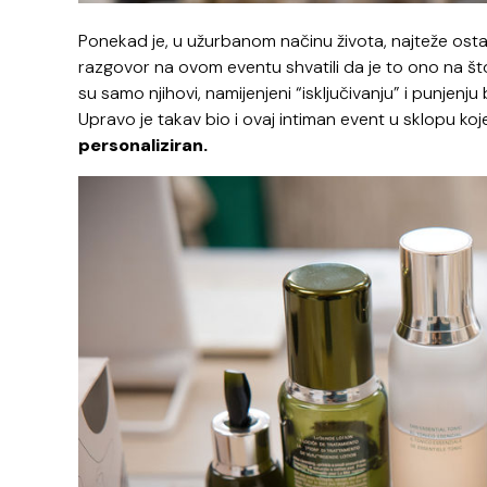
Ponekad je, u užurbanom načinu života, najteže ostav
razgovor na ovom eventu shvatili da je to ono na što
su samo njihovi, namijenjeni “isključivanju” i punjenj
Upravo je takav bio i ovaj intiman event u sklopu koj
personaliziran.