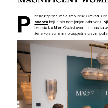
P
rošlog tjedna imale smo priliku uživati u d
eventa
koji je bio namijenjen otkrivanju
nj
brenda
La Mer
. Ovakvi eventi za nas su u
žena koje su iznimno uspješne u svim poljim