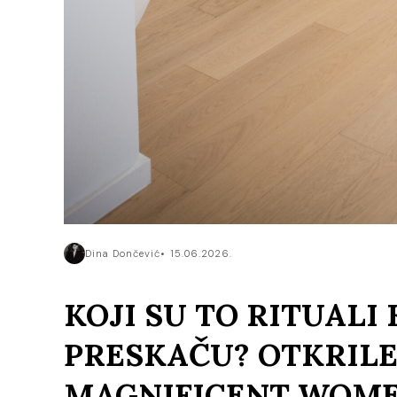
Dina Dončević
15.06.2026.
KOJI SU TO RITUALI
PRESKAČU? OTKRILE
MAGNIFICENT WOM