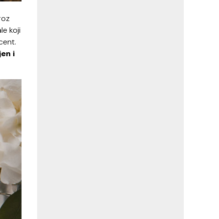
roz
e koji
cent.
en i