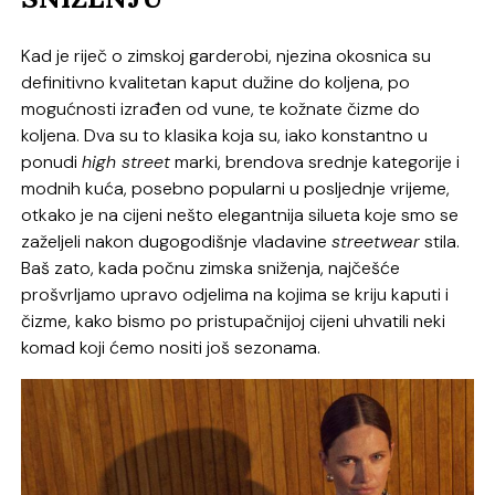
Kad je riječ o zimskoj garderobi, njezina okosnica su
definitivno kvalitetan kaput dužine do koljena, po
mogućnosti izrađen od vune, te kožnate čizme do
koljena. Dva su to klasika koja su, iako konstantno u
ponudi
high street
marki, brendova srednje kategorije i
modnih kuća, posebno popularni u posljednje vrijeme,
otkako je na cijeni nešto elegantnija silueta koje smo se
zaželjeli nakon dugogodišnje vladavine
streetwear
stila.
Baš zato, kada počnu zimska sniženja, najčešće
prošvrljamo upravo odjelima na kojima se kriju kaputi i
čizme, kako bismo po pristupačnijoj cijeni uhvatili neki
komad koji ćemo nositi još sezonama.