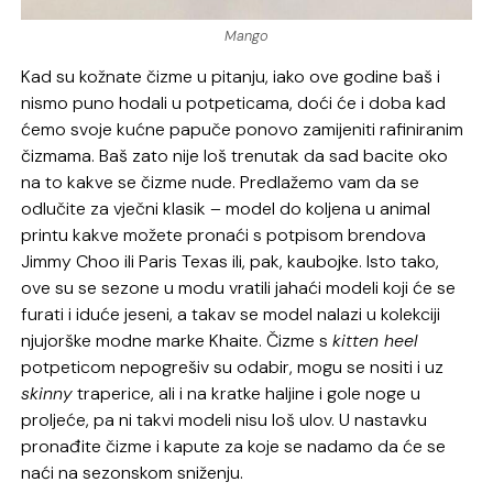
Mango
Kad su kožnate čizme u pitanju, iako ove godine baš i
nismo puno hodali u potpeticama, doći će i doba kad
ćemo svoje kućne papuče ponovo zamijeniti rafiniranim
čizmama. Baš zato nije loš trenutak da sad bacite oko
na to kakve se čizme nude. Predlažemo vam da se
odlučite za vječni klasik – model do koljena u animal
printu kakve možete pronaći s potpisom brendova
Jimmy Choo ili Paris Texas ili, pak, kaubojke. Isto tako,
ove su se sezone u modu vratili jahaći modeli koji će se
furati i iduće jeseni, a takav se model nalazi u kolekciji
njujorške modne marke Khaite. Čizme s
kitten heel
potpeticom nepogrešiv su odabir, mogu se nositi i uz
skinny
traperice, ali i na kratke haljine i gole noge u
proljeće, pa ni takvi modeli nisu loš ulov. U nastavku
pronađite čizme i kapute za koje se nadamo da će se
naći na sezonskom sniženju.