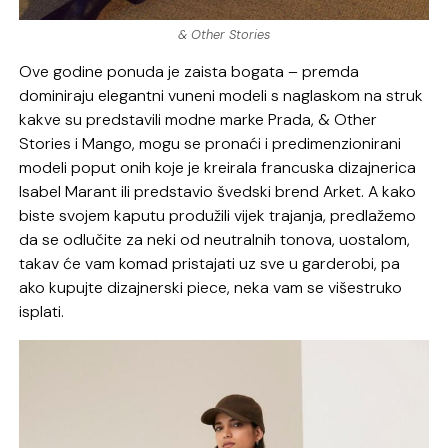
& Other Stories
Ove godine ponuda je zaista bogata – premda
dominiraju elegantni vuneni modeli s naglaskom na struk
kakve su predstavili modne marke Prada, & Other
Stories i Mango, mogu se pronaći i predimenzionirani
modeli poput onih koje je kreirala francuska dizajnerica
Isabel Marant ili predstavio švedski brend Arket. A kako
biste svojem kaputu produžili vijek trajanja, predlažemo
da se odlučite za neki od neutralnih tonova, uostalom,
takav će vam komad pristajati uz sve u garderobi, pa
ako kupujte dizajnerski piece, neka vam se višestruko
isplati.