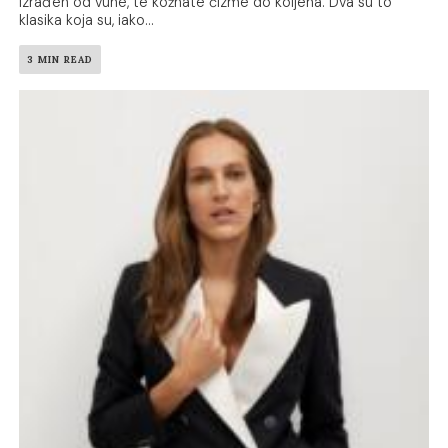
izrađen od vune, te kožnate čizme do koljena. Dva su to
klasika koja su, iako...
3 MIN READ