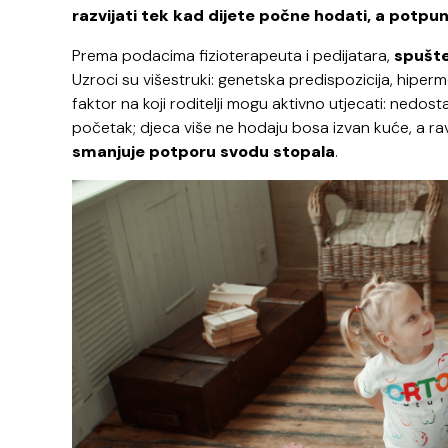
razvijati tek kad dijete počne hodati, a potpuni
Prema podacima fizioterapeuta i pedijatara,
spušte
Uzroci su višestruki: genetska predispozicija, hiperm
faktor na koji roditelji mogu aktivno utjecati: nedos
početak; djeca više ne hodaju bosa izvan kuće, a rav
smanjuje potporu svodu stopala
.