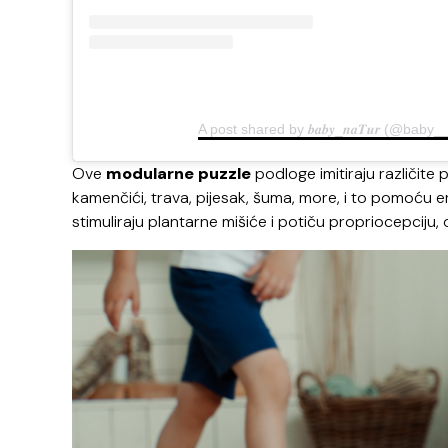
A post shared by 𝒃𝒂𝒃𝒚_𝒏𝒂𝑻𝒖𝒓 (@baby
Ove
modularne puzzle
podloge imitiraju različite
kamenčići, trava, pijesak, šuma, more, i to pomoću er
stimuliraju plantarne mišiće i potiču propriocepciju, 