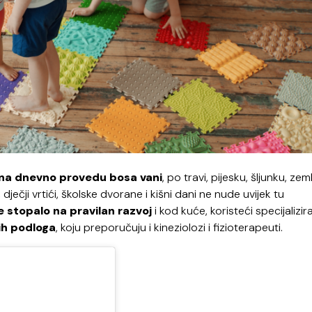
na dnevno provedu bosa vani
, po travi, pijesku, šljunku, zemlj
ječji vrtići, školske dvorane i kišni dani ne nude uvijek tu
je stopalo na pravilan razvoj
i kod kuće, koristeći specijalizir
ih podloga
, koju preporučuju i kineziolozi i fizioterapeuti.