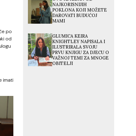
NAJKORISNIJIH
POKLONA KOJI MOŽETE
DAROVATI BUDUĆOJ
MAMI
rče po
GLUMICA KEIRA
aki od
KNIGHTLEY NAPISALA I
 ulogu
ILUSTRIRALA SVOJU
PRVU KNJIGU ZA DJECU O
VAŽNOJ TEMI ZA MNOGE
OBITELJI
 imati