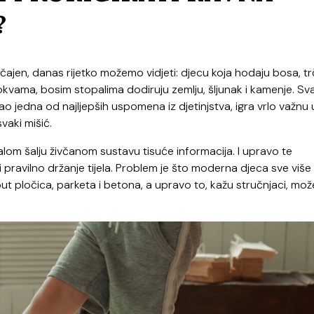
?
bičajen, danas rijetko možemo vidjeti: djecu koja hodaju bosa, t
lokvama, bosim stopalima dodiruju zemlju, šljunak i kamenje. Sv
o jedna od najljepših uspomena iz djetinjstva, igra vrlo važnu
svaki mišić.
lom šalju živčanom sustavu tisuće informacija. I upravo te
pravilno držanje tijela. Problem je što moderna djeca sve više
pločica, parketa i betona, a upravo to, kažu stručnjaci, može