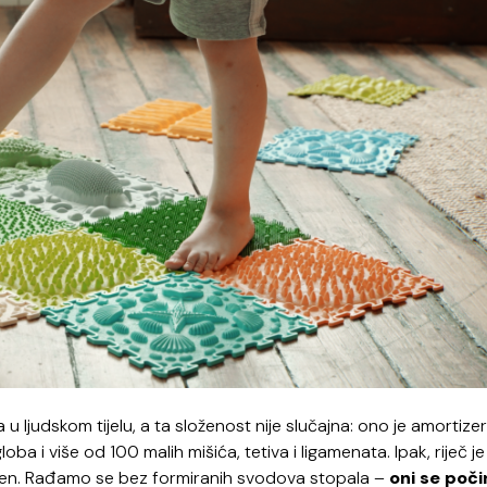
u ljudskom tijelu, a ta složenost nije slučajna: ono je amortizer
ba i više od 100 malih mišića, tetiva i ligamenata. Ipak, riječ je
vijen. Rađamo se bez formiranih svodova stopala –
oni se poči