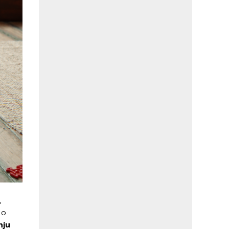
,
 o
nju