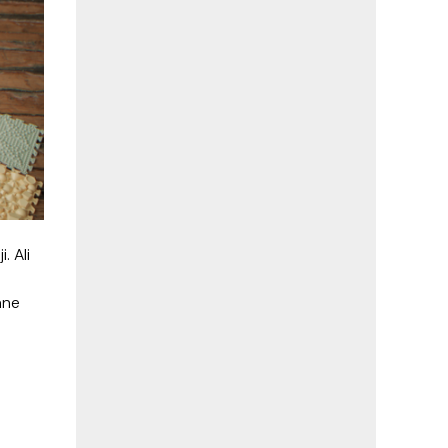
i. Ali
ane