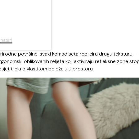
__natur)
 prirodne površine: svaki komad seta replicira drugu teksturu –
gonomski oblikovanih reljefa koji aktiviraju refleksne zone stop
osjet tijela o vlastitom položaju u prostoru.