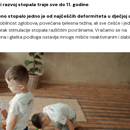
 razvoj stopala traje sve do 11. godine
.
no stopalo jedno je od najčešćih deformiteta u dječjoj 
obilnost zglobova, povećana tjelesna težina, ali sve češće i je
tatak stimulacije stopala različitim površinama. Vraćamo se na
na i glatka podloga ostavlja mnoge mišiće neaktiviranim i slab