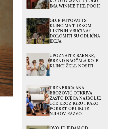
KOJOJ GLAVNU ULOGU
IMA WINNIE THE POOH
GDJE PUTOVATI S
KLINCIMA TIJEKOM
LJETNIH VRUĆINA?
DOLOMITI SU ODLIČNA
IDEJA
UPOZNAJTE BARNER,
BREND NAOČALA KOJE
KLINCI ŽELE NOSITI
TRENERICA ANA
BROZOVIĆ OTKRIVA
ZAŠTO DJECA NAJBOLJE
UČE KROZ IGRU I KAKO
POKRET OBLIKUJE
NJIHOV RAZVOJ
OVO JE JEDAN OD