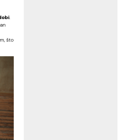
dobi
.
dan
im, što