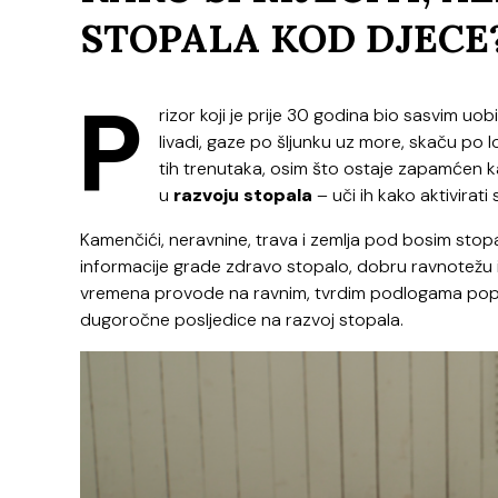
STOPALA KOD DJECE
P
rizor koji je prije 30 godina bio sasvim uo
livadi, gaze po šljunku uz more, skaču po 
tih trenutaka, osim što ostaje zapamćen ka
u
razvoju stopala
– uči ih kako aktivirati 
Kamenčići, neravnine, trava i zemlja pod bosim stopa
informacije grade zdravo stopalo, dobru ravnotežu i 
vremena provode na ravnim, tvrdim podlogama poput 
dugoročne posljedice na razvoj stopala.