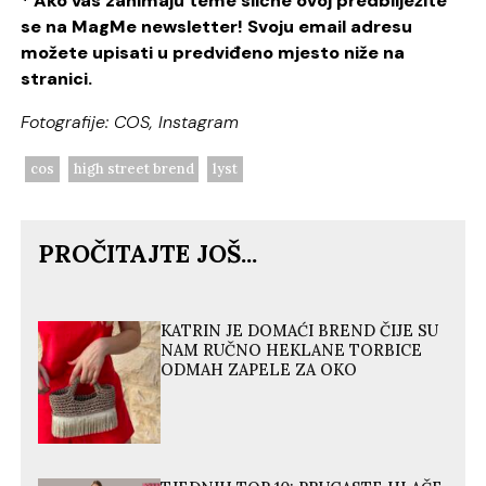
* Ako vas zanimaju teme slične ovoj predbilježite
se na MagMe newsletter! Svoju email adresu
možete upisati u predviđeno mjesto niže na
stranici.
Fotografije: COS, Instagram
cos
high street brend
lyst
PROČITAJTE JOŠ...
KATRIN JE DOMAĆI BREND ČIJE SU
NAM RUČNO HEKLANE TORBICE
ODMAH ZAPELE ZA OKO