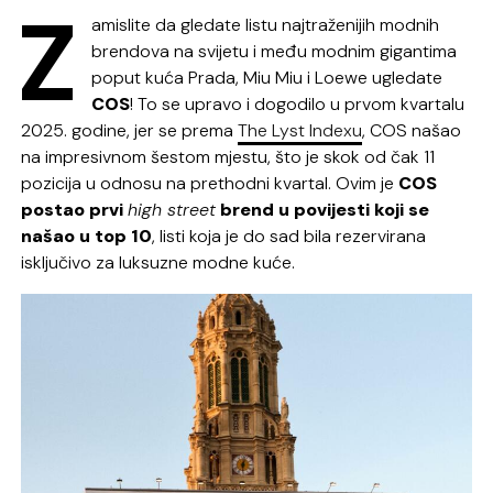
Z
amislite da gledate listu najtraženijih modnih
brendova na svijetu i među modnim gigantima
poput kuća Prada, Miu Miu i Loewe ugledate
COS
! To se upravo i dogodilo u prvom kvartalu
2025. godine, jer se prema
The Lyst Indexu
, COS našao
na impresivnom šestom mjestu, što je skok od čak 11
pozicija u odnosu na prethodni kvartal. Ovim je
COS
postao prvi
high street
brend u povijesti koji se
našao u top 10
, listi koja je do sad bila rezervirana
isključivo za luksuzne modne kuće.