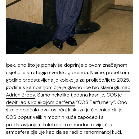
Ipak, ono što je ponajviše doprinijelo ovom značajnom
usjehu je strategija švedskog brenda. Naime, početkom
godine predstavljena je kolekcija za proljeće/ljeto 2025.
godine s
kampanjom čije je glavno lice bio slavni glumac
Adrien Brody
. Samo nekoliko tjedana kasnije, COS je
debitirao s kolekcijom parfema
“COS Perfumery”. Ono
što je pojačalo ovaj osjećaj luskuza je činjenica da je
COS poput velikih modnih kuća započeo i s
predstavljanjem kolekcija kroz modne revije
, čija
atmosfera djeluje kao da se radi o renomiranoj kući.