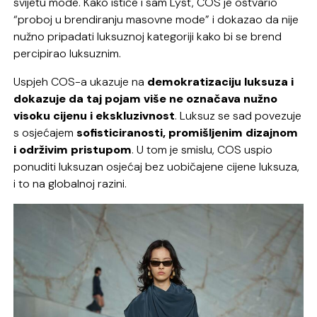
svijetu mode. Kako ističe i sam Lyst, COS je ostvario
“proboj u brendiranju masovne mode” i dokazao da nije
nužno pripadati luksuznoj kategoriji kako bi se brend
percipirao luksuznim.
Uspjeh COS-a ukazuje na
demokratizaciju luksuza i
dokazuje da taj pojam više ne označava nužno
visoku cijenu i ekskluzivnost
. Luksuz se sad povezuje
s osjećajem
sofisticiranosti, promišljenim dizajnom
i održivim pristupom
. U tom je smislu, COS uspio
ponuditi luksuzan osjećaj bez uobičajene cijene luksuza,
i to na globalnoj razini.