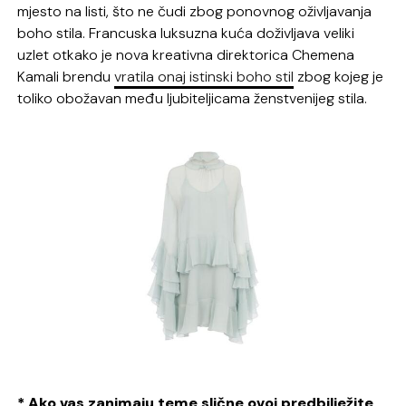
mjesto na listi, što ne čudi zbog ponovnog oživljavanja
boho stila. Francuska luksuzna kuća doživljava veliki
uzlet otkako je nova kreativna direktorica Chemena
Kamali brendu
vratila onaj istinski boho stil
zbog kojeg je
toliko obožavan među ljubiteljicama ženstvenijeg stila.
* Ako vas zanimaju teme slične ovoj predbilježite