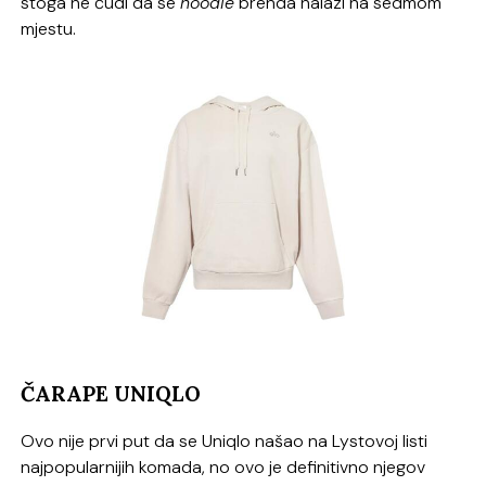
stoga ne čudi da se
hoodie
brenda nalazi na sedmom
mjestu.
ČARAPE UNIQLO
Ovo nije prvi put da se Uniqlo našao na Lystovoj listi
najpopularnijih komada, no ovo je definitivno njegov