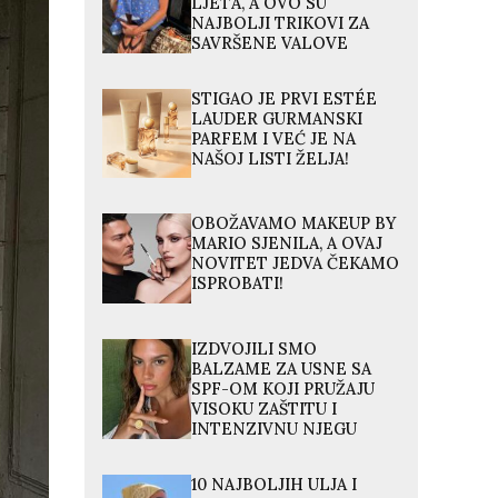
LJETA, A OVO SU
NAJBOLJI TRIKOVI ZA
SAVRŠENE VALOVE
STIGAO JE PRVI ESTÉE
LAUDER GURMANSKI
PARFEM I VEĆ JE NA
NAŠOJ LISTI ŽELJA!
OBOŽAVAMO MAKEUP BY
MARIO SJENILA, A OVAJ
NOVITET JEDVA ČEKAMO
ISPROBATI!
IZDVOJILI SMO
BALZAME ZA USNE SA
SPF-OM KOJI PRUŽAJU
VISOKU ZAŠTITU I
INTENZIVNU NJEGU
10 NAJBOLJIH ULJA I