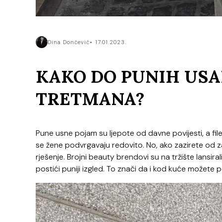
Dina Dončević
17.01.2023.
KAKO DO PUNIH USA
TRETMANA?
Pune usne pojam su ljepote od davne povijesti, a file
se žene podvrgavaju redovito. No, ako zazirete od zah
rješenje. Brojni beauty brendovi su na tržište lansi
postići puniji izgled. To znači da i kod kuće možete 