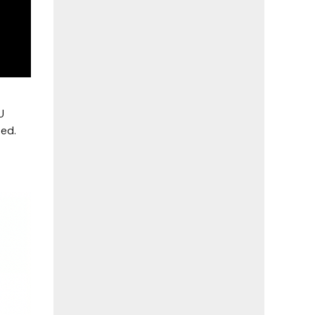
 U
led.