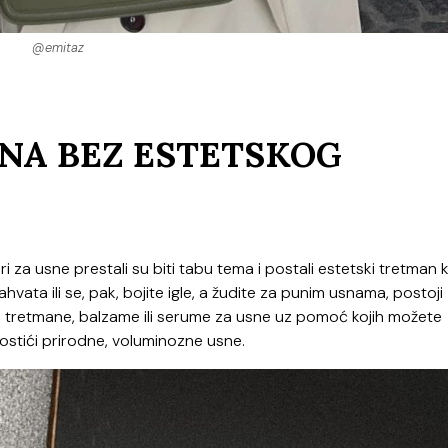
@emitaz
NA BEZ ESTETSKOG
ri za usne prestali su biti tabu tema i postali estetski tretman
vata ili se, pak, bojite igle, a žudite za punim usnama, postoji
rali tretmane, balzame ili serume za usne uz pomoć kojih možete
postići prirodne, voluminozne usne.