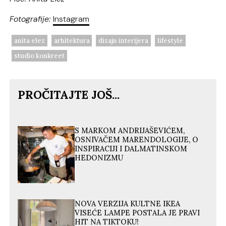
Fotografije:
Instagram
anita elez
arhitektura
dizajn interijera
lifestyle
studio konkreet
PROČITAJTE JOŠ...
S MARKOM ANDRIJAŠEVIĆEM,
OSNIVAČEM MARENDOLOGIJE, O
INSPIRACIJI I DALMATINSKOM
HEDONIZMU
NOVA VERZIJA KULTNE IKEA
VISEĆE LAMPE POSTALA JE PRAVI
HIT NA TIKTOKU!