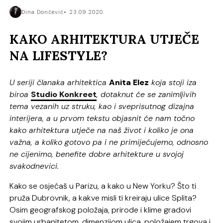
Dina Dončević
23.09.2020.
KAKO ARHITEKTURA UTJEČE
NA LIFESTYLE?
U seriji članaka arhitektica
Anita Elez
koja stoji iza
biroa
Studio Konkreet
, dotaknut će se zanimljivih
tema vezanih uz struku, kao i sveprisutnog dizajna
interijera, a u prvom tekstu objasnit će nam točno
kako arhitektura utječe na naš život i koliko je ona
važna, a koliko gotovo pa i ne primijećujemo, odnosno
ne cijenimo, benefite dobre arhitekture u svojoj
svakodnevici.
Kako se osjećaš u Parizu, a kako u New Yorku? Što ti
pruža Dubrovnik, a kakve misli ti kreiraju ulice Splita?
Osim geografskog položaja, prirode i klime gradovi
svojim urbanitetom, dimenzijom ulica, položajem trgova i