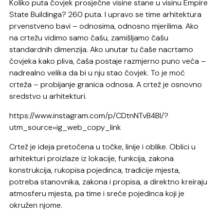
Koliko puta čovjek prosječne visine stane u visinu Empire
State Buildinga? 260 puta. I upravo se time arhitektura
prvenstveno bavi – odnosima, odnosno mjerilima. Ako
na crtežu vidimo samo čašu, zamišljamo čašu
standardnih dimenzija. Ako unutar tu čaše nacrtamo
čovjeka kako pliva, čaša postaje razmjerno puno veća –
nadrealno velika da bi u nju stao čovjek. To je moć
crteža – probijanje granica odnosa. A crtež je osnovno
sredstvo u arhitekturi.
https://www.instagram.com/p/CDtnNTvB4Bl/?
utm_source=ig_web_copy_link
Crtež je ideja pretočena u točke, linije i oblike. Oblici u
arhitekturi proizlaze iz lokacije, funkcija, zakona
konstrukcija, rukopisa pojedinca, tradicije mjesta,
potreba stanovnika, zakona i propisa, a direktno kreiraju
atmosferu mjesta, pa time i sreće pojedinca koji je
okružen njome.