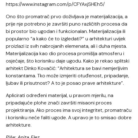
https://www.instagram.com/p/CFYAxjSHEh5/
Ono što promatrač prvo doživljava je materijalizacija, a
prije nje potrebno je završiti puno različitih procesa da
bi prostor bio ugodan i funkcionalan. Materijalizacija ili
popularno “a kako će to izgledati?” u arhitekturi uvijek
proizlazi iz svih nabrojanih elemenata, ali i duha mjesta.
Materijalizacija kao dio procesa promišlja atmosferu i
osjećaje, što korisniku daje ugodu. Kako je rekao splitski
arhitekt Dinko Kovačić: “Arhitektura se bavi nemjerljivim
konstantama. Tko može izmjeriti otuđenost, pripadanje,
ljubav ili prisutnost? A to je posao prave arhitekture”.
Aplicirati određeni materijal, u pravom mjerilu, na
pripadajuće plohe znači završiti misaoni proces
projektiranja. Ako proces ima svoj integritet, promatraču
i korisniku neće faliti ugode. A upravo je to smisao dobre
arhitekture.
Piše: Anita Elez