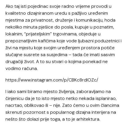
Ako taj isti pojedinac svoje radno vrijeme provodi u
kvalitetno dizajniranom uredu s pažljivo uređenim
mjestima za privatnost, druženje i komunikaciju, hoda
nekoliko minuta pješice do posla, kupuje u poznatim,
lokalnim, “prijateljskim” trgovinama, objeduje u
prepoznatljivim kafićima koje vode ljubazni poduzetnici i
živi na mjestu koje svojim uređenjem prostora potiče
slučajne susrete sa susjedima – tada će imati sasvim
drugačiji život. A to su stvari o kojima ponekad ne
vodimo računa.
https://www.instagram.com/p/CBKc8rdIOZc/
I iako sami biramo mjesto življenja, zaboravljamo na
činjenicu da je to isto mjesto netko nekada isplanirao,
nacrtao, oblikovao ili – nije. Zato ćemo u ovim člancima
skrenuti pozornost s popularnog dizajna interijera na
nešto što dolazi prije toga, a to je arhitektura.