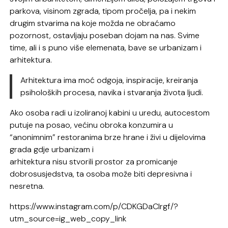
parkova, visinom zgrada, tipom pročelja, pa i nekim
drugim stvarima na koje možda ne obraćamo
pozornost, ostavljaju poseban dojam na nas. Svime
time, ali i s puno više elemenata, bave se urbanizam i
arhitektura.
Arhitektura ima moć odgoja, inspiracije, kreiranja
psiholoških procesa, navika i stvaranja života ljudi.
Ako osoba radi u izoliranoj kabini u uredu, autocestom
putuje na posao, većinu obroka konzumira u
“anonimnim” restoranima brze hrane i živi u dijelovima
grada gdje urbanizam i
arhitektura nisu stvorili prostor za promicanje
dobrosusjedstva, ta osoba može biti depresivna i
nesretna.
https://www.instagram.com/p/CDKGDaCIrgf/?
utm_source=ig_web_copy_link