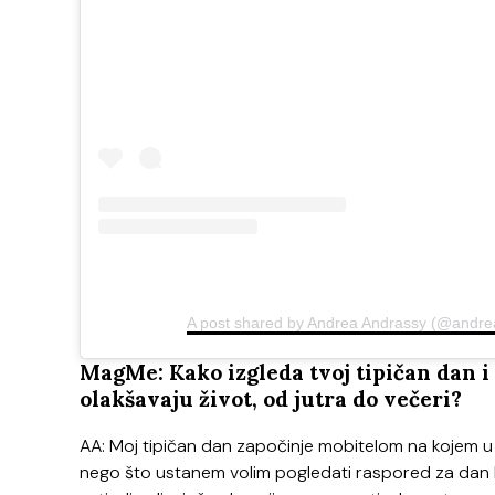
A post shared by Andrea Andrassy (@andre
MagMe: Kako izgleda tvoj tipičan dan i k
olakšavaju život, od jutra do večeri?
AA: Moj tipičan dan započinje mobitelom na kojem u 
nego što ustanem volim pogledati raspored za dan 