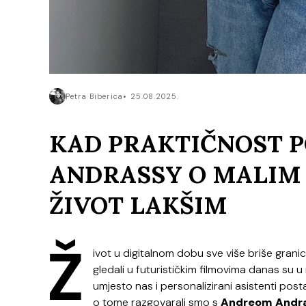
Petra Biberica
25.08.2025.
KAD PRAKTIČNOST P
ANDRASSY O MALIM 
ŽIVOT LAKŠIM
Ž
ivot u digitalnom dobu sve više briše gran
gledali u futurističkim filmovima danas su u
umjesto nas i personalizirani asistenti posta
o tome razgovarali smo s
Andreom Andr