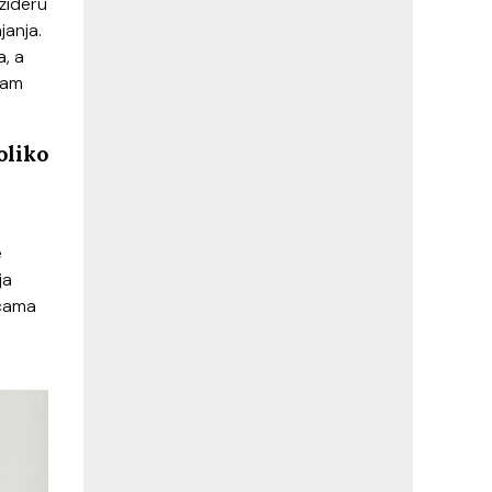
ižideru
janja.
a, a
ram
oliko
e
ja
icama