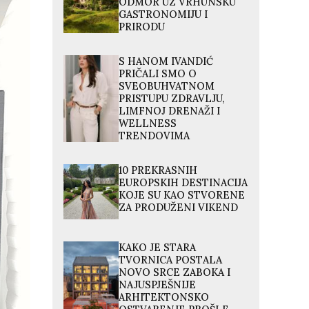
ODMOR UZ VRHUNSKU
GASTRONOMIJU I
PRIRODU
S HANOM IVANDIĆ
PRIČALI SMO O
SVEOBUHVATNOM
PRISTUPU ZDRAVLJU,
LIMFNOJ DRENAŽI I
WELLNESS
TRENDOVIMA
10 PREKRASNIH
EUROPSKIH DESTINACIJA
KOJE SU KAO STVORENE
ZA PRODUŽENI VIKEND
KAKO JE STARA
TVORNICA POSTALA
NOVO SRCE ZABOKA I
NAJUSPJEŠNIJE
ARHITEKTONSKO