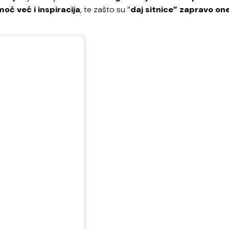
oć već i inspiracija
, te zašto su “
daj sitnice” zapravo one