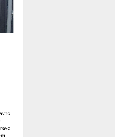
A
davno
e
pravo
nom