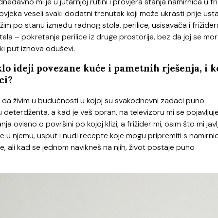
dnedavno mi je u jutarnjoj rutini i provjera stanja namirnica u fr
ovjeka veseli svaki dodatni trenutak koji može ukrasti prije usta
 po stanu između radnog stola, perilice, usisavača i frižider
la – pokretanje perilice iz druge prostorije, bez da joj se mo
aki put iznova oduševi.
lo ideji povezane kuće i pametnih rješenja, i k
ci?
j da živim u budućnosti u kojoj su svakodnevni zadaci puno
ihu deterdženta, a kad je veš opran, na televizoru mi se pojavljuj
 ovisno o površini po kojoj klizi, a frižider mi, osim što mi javl
e u njemu, usput i nudi recepte koje mogu pripremiti s namirn
že, ali kad se jednom navikneš na njih, život postaje puno