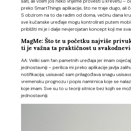
sati, ali volim još neko vrijeme provesti u krevetu – o
preko SmartThings aplikacije, što ne traje dugo, ali č
S obzirom na to da radim od doma, većinu dana kružim
sve kućanske uređaje mogu kontrolirati putem mobite
približiti mi je i dalje nevjerojatan koncept koji me sv
MagMe: Što te u početku najviše privuk
ti je važna ta praktičnost u svakodnevi
AA: Veliki sam fan pametnih uređaja jer imam osjeća
jednostavniji – perilica mi preko aplikacije javlja zal
notifikacija; usisavač sam prilagođava snagu usisavanja
vremensku prognozu i popis namirnica koje se nalaz
koje imam. Sve su to u teoriji sitnice bez kojih se mo
jednostavniji.