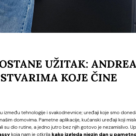
OSTANE UŽITAK: ANDRE
STVARIMA KOJE ČINE
icu između tehnologije i svakodnevnice; uređaji koje smo done
 našim domovima. Pametne aplikacije, kućanski uređaji koji misl
li su dio rutine, a jedno jutro bez njih gotovo je nezamislivo. U
assy
koja nam je otkrila
kako izgleda njezin dan u pamet