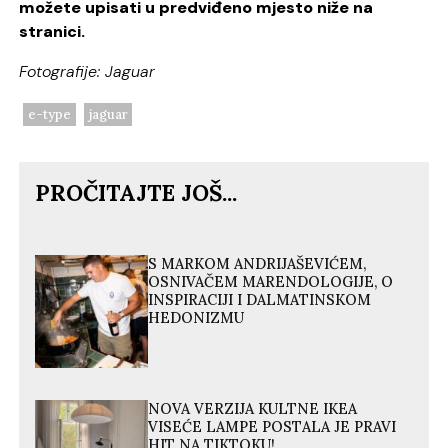
možete upisati u predviđeno mjesto niže na
stranici.
Fotografije: Jaguar
e-type
jaguar
PROČITAJTE JOŠ...
S MARKOM ANDRIJAŠEVIĆEM,
OSNIVAČEM MARENDOLOGIJE, O
INSPIRACIJI I DALMATINSKOM
HEDONIZMU
NOVA VERZIJA KULTNE IKEA
VISEĆE LAMPE POSTALA JE PRAVI
HIT NA TIKTOKU!