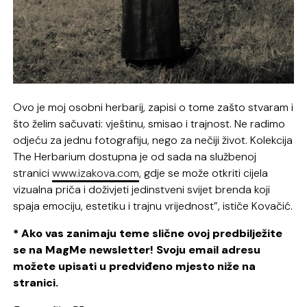
Ovo je moj osobni herbarij, zapisi o tome zašto stvaram i
što želim sačuvati: vještinu, smisao i trajnost. Ne radimo
odjeću za jednu fotografiju, nego za nečiji život. Kolekcija
The Herbarium dostupna je od sada na službenoj
stranici
www.izakova.com
, gdje se može otkriti cijela
vizualna priča i doživjeti jedinstveni svijet brenda koji
spaja emociju, estetiku i trajnu vrijednost”, ističe Kovačić.
* Ako vas zanimaju teme slične ovoj predbilježite
se na MagMe newsletter! Svoju email adresu
možete upisati u predviđeno mjesto niže na
stranici.