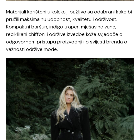
Materijali korišteni u kolekciji pažljivo su odabrani kako bi
pružili maksimalnu udobnost, kvalitetu i održivost.
Kompaktni baršun, indigo traper, mješavine vune,
reciklirani chiffoni i održive izvedbe kože svjedoče o
odgovornom pristupu proizvodnji i o svijesti brenda o
važnosti održive mode.