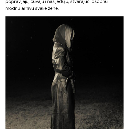
popravljaju, čuvaju i nasljeđuju, stvarajući osobnu
modnu arhivu svake žene.