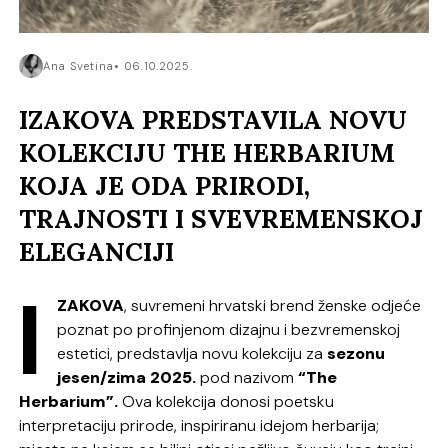
Ana Svetina
06.10.2025.
IZAKOVA PREDSTAVILA NOVU
KOLEKCIJU THE HERBARIUM
KOJA JE ODA PRIRODI,
TRAJNOSTI I SVEVREMENSKOJ
ELEGANCIJI
I
ZAKOVA
, suvremeni hrvatski brend ženske odjeće
poznat po profinjenom dizajnu i bezvremenskoj
estetici, predstavlja novu kolekciju za
sezonu
jesen/zima 2025.
pod nazivom
“The
Herbarium”.
Ova kolekcija donosi poetsku
interpretaciju prirode, inspiriranu idejom herbarija;