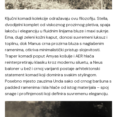
Ključni komadi kolekcije odražavaju ovu filozofiju. Stella,
dvodijelni komplet od viskoznog prozirnog pletiva, spaja
lakoću i eleganciju u fluidnim linijama bluze i maxi suknje.
Ema, dugi zeleni kožni kaput, donosi suvremeni luksuz i
toplinu, dok Manus crna prozirna bluza s naglašenim
ramenima, otkriva minimalistički pristup slojevitosti.
Traper komadi poput Amyas košulje i AER hlača
reinterpretiraju klasiku kroz modernu siluetu, a Neus
baloner u bež i crnoj varijanti postaje arhitektonski
statement komad koji dominira svakim stylingom.
Posebno mjesto zauzima Unda sako od crnog baršuna s
padded ramenima i Isla hlače od istog materijala – spoj
snage i profinjenosti koji definira suvremenu eleganciju.