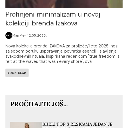
Profinjeni minimalizam u novoj
kolekciji brenda Izakova
MagMe
12.05.2025.
Nova kolekcija brenda IZAKOVA za proljeće/ljeto 2025. nosi
sa sobom poruku usporavanja, povratka esenciji i slavljenja
svakodnevnih rituala. Inspirirana rečenicom "true freedom is
felt at the waves that wash every shore", ova...
2 MIN READ
PROČITAJTE JOŠ...
BIJELI TOP S RESICAMA JEDAN JE