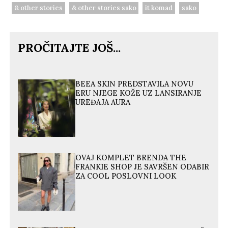
& other stories
& other stories sako
it komad
sako
PROČITAJTE JOŠ...
BEEA SKIN PREDSTAVILA NOVU
ERU NJEGE KOŽE UZ LANSIRANJE
UREĐAJA AURA
OVAJ KOMPLET BRENDA THE
FRANKIE SHOP JE SAVRŠEN ODABIR
ZA COOL POSLOVNI LOOK