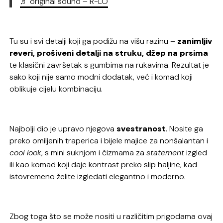
♬ original sound – R-LO
Tu su i svi detalji koji ga podižu na višu razinu –
zanimljiv
reveri, prošiveni detalji na struku, džep na prsima
te klasični završetak s gumbima na rukavima. Rezultat je
sako koji nije samo modni dodatak, već i komad koji
oblikuje cijelu kombinaciju.
Najbolji dio je upravo njegova
svestranost
. Nosite ga
preko omiljenih traperica i bijele majice za nonšalantan i
cool look
, s mini suknjom i čizmama za
statement
izgled
ili kao komad koji daje kontrast preko slip haljine, kad
istovremeno želite izgledati elegantno i moderno.
Zbog toga što se može nositi u različitim prigodama ovaj