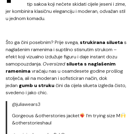
tip sakoa koji nećete skidati cijele jeseni i zime,
jer kombinira klasičnu eleganciju i moderan, odvažan stil
u jednom komadu.
Što ga čini posebnim? Prije svega,
strukirana silueta
s
naglašenim ramenima i suptilno stisnutim strukom –
efekt koji vizualno izdužuje figuru i daje instant dozu
samopouzdanja.
Oversized
silueta s naglašenim
ramenima
vraćaju nas u osamdesete godine prošlog
stoljeća, ali na moderan i sofisticiran način, dok
jedan
gumb u struku
čini da cijela silueta izgleda čisto,
svedeno i jako chic.
@juliawears3
Gorgeous &otherstories jacket
I’m trying size M
&otherstorieshaul