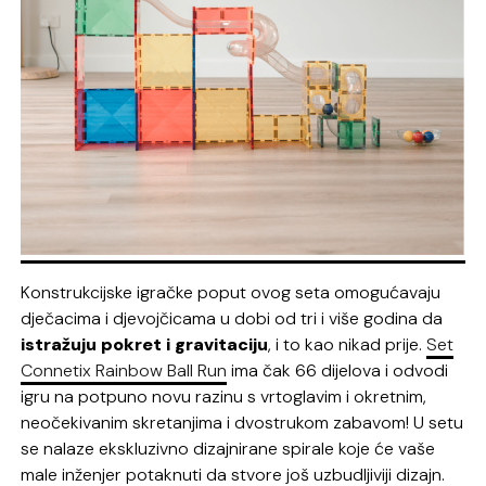
Konstrukcijske igračke poput ovog seta omogućavaju
dječacima i djevojčicama u dobi od tri i više godina da
istražuju pokret i gravitaciju
, i to kao nikad prije.
Set
Connetix Rainbow Ball Run
ima čak 66 dijelova i odvodi
igru na potpuno novu razinu s vrtoglavim i okretnim,
neočekivanim skretanjima i dvostrukom zabavom! U setu
se nalaze ekskluzivno dizajnirane spirale koje će vaše
male inženjer potaknuti da stvore još uzbudljiviji dizajn.