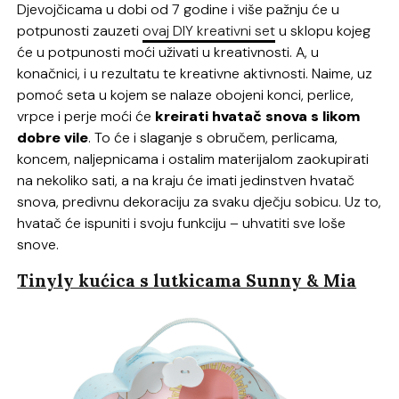
Djevojčicama u dobi od 7 godine i više pažnju će u
potpunosti zauzeti
ovaj DIY kreativni set
u sklopu kojeg
će u potpunosti moći uživati u kreativnosti. A, u
konačnici, i u rezultatu te kreativne aktivnosti. Naime, uz
pomoć seta u kojem se nalaze obojeni konci, perlice,
vrpce i perje moći će
kreirati hvatač snova s likom
dobre vile
. To će i slaganje s obručem, perlicama,
koncem, naljepnicama i ostalim materijalom zaokupirati
na nekoliko sati, a na kraju će imati jedinstven hvatač
snova, predivnu dekoraciju za svaku dječju sobicu. Uz to,
hvatač će ispuniti i svoju funkciju – uhvatiti sve loše
snove.
Tinyly kućica s lutkicama Sunny & Mia