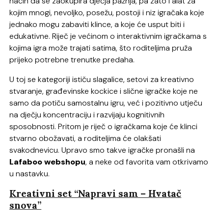
način da se zaokupira dječja pažnja, pa zato i alat za
kojim mnogi, nevoljko, posežu, postoji i niz igračaka koje
jednako mogu zabaviti klince, a koje će usput biti i
edukativne. Riječ je većinom o interaktivnim igračkama s
kojima igra može trajati satima, što roditeljima pruža
prijeko potrebne trenutke predaha.
U toj se kategoriji ističu slagalice, setovi za kreativno
stvaranje, građevinske kockice i slične igračke koje ne
samo da potiču samostalnu igru, već i pozitivno utječu
na dječju koncentraciju i razvijaju kognitivnih
sposobnosti. Pritom je riječ o igračkama koje će klinci
stvarno obožavati, a roditeljima će olakšati
svakodnevicu. Upravo smo takve igračke pronašli na
Lafaboo webshopu
, a neke od favorita vam otkrivamo
u nastavku.
Kreativni set “Napravi sam – Hvatač
snova”