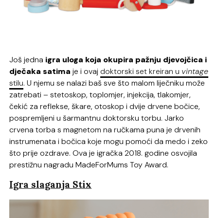
Još jedna
igra uloga koja okupira pažnju djevojčica i
dječaka satima
je i ovaj
doktorski set kreiran u
vintage
stilu
. U njemu se nalazi baš sve što malom liječniku može
zatrebati – stetoskop, toplomjer, injekcija, tlakomjer,
čekić za reflekse, škare, otoskop i dvije drvene bočice,
pospremljeni u šarmantnu doktorsku torbu. Jarko
crvena torba s magnetom na ručkama puna je drvenih
instrumenata i bočica koje mogu pomoći da medo i zeko
što prije ozdrave. Ova je igračka 2018. godine osvojila
prestižnu nagradu MadeForMums Toy Award.
Igra slaganja Stix