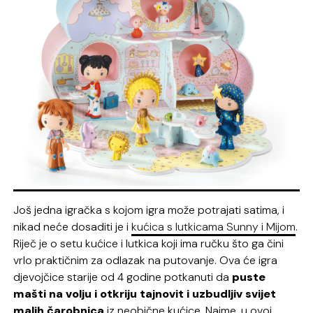
Još jedna igračka s kojom igra može potrajati satima, i
nikad neće dosaditi je i
kućica s lutkicama Sunny i Mijom
.
Riječ je o setu kućice i lutkica koji ima ručku što ga čini
vrlo praktičnim za odlazak na putovanje. Ova će igra
djevojčice starije od 4 godine potkanuti da
puste
mašti na volju i otkriju tajnovit i uzbudljiv svijet
malih čarobnica
iz neobične kućice. Naime, u ovoj