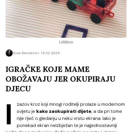
Lafaboo
Dina Dončević
13.02.2025.
IGRAČKE KOJE MAME
OBOŽAVAJU JER OKUPIRAJU
DJECU
I
zazov kroz koji mnogi roditelji prolaze u modernom
svijetu je
kako zaokupirati dijete
, a da pri tome
nije riječ o gledanju u neku vrstu ekrana. Iako je
ponekad ekran neizbježan te je najjednostavniji