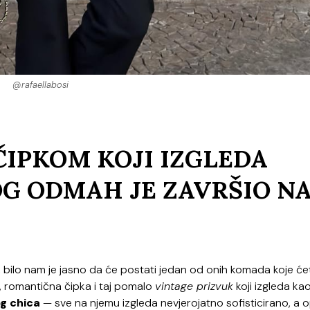
@rafaellabosi
ČIPKOM KOJI IZGLEDA
G ODMAH JE ZAVRŠIO N
, bilo nam je jasno da će postati jedan od onih komada koje će
eta, romantična čipka i taj pomalo
vintage prizvuk
koji izgleda ka
g chica
— sve na njemu izgleda nevjerojatno sofisticirano, a 