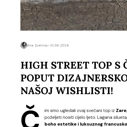
Ana Svetina
01.06.2026.
HIGH STREET TOP S 
POPUT DIZAJNERSKO
NAŠOJ WISHLISTI!
Č
im smo ugledali ovaj svečani top iz
Zare
poželjeti nositi cijelo ljeto. Lagana silu
boho estetike i luksuznog francusko