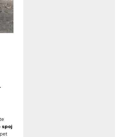
A
te
o
spoj
opet