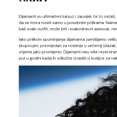
Dijamanti su ultimativni luksuz i zauvijek će to ostat
da se mora nositi samo u posebnim prilikama. Naime, d
baš svaki outfit, može biti i svakodnevni asesoar, n
Iako prilikom spominjanja dijamanta zamišljamo veliki, s
skupocjen, prevrijedan za nošenje u večernji izlazak,
vrijeme jako promijenio. Dijamanti nisu više rezervir
put u godini kada ih odlučite izvaditi iz kutijice za nak