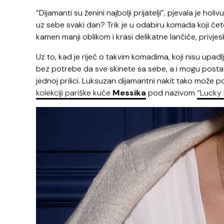
“Dijamanti su ženini najbolji prijatelji”, pjevala je holi
uz sebe svaki dan? Trik je u odabiru komada koji ćete 
kamen manji oblikom i krasi delikatne lančiće, privjesk
Uz to, kad je riječ o takvim komadima, koji nisu upadl
bez potrebe da sve skinete sa sebe, a i mogu posta
jednoj prilici. Luksuzan dijamantni nakit tako može 
kolekciji pariške kuće
Messika
pod nazivom
“Lucky