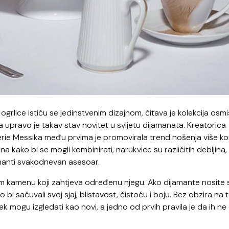
grlice ističu se jedinstvenim dizajnom, čitava je kolekcija osmi
upravo je takav stav novitet u svijetu dijamanata. Kreatorica
alérie Messika među prvima je promovirala trend nošenja više 
ina kako bi se mogli kombinirati, narukvice su različitih debljina,
ijamanti svakodnevan asesoar.
om kamenu koji zahtjeva određenu njegu. Ako dijamante nosite 
bi sačuvali svoj sjaj, blistavost, čistoću i boju. Bez obzira na 
ek mogu izgledati kao novi, a jedno od prvih pravila je da ih ne