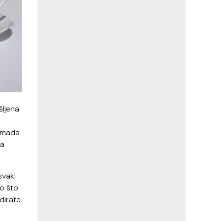
šljena
komada
 a
svaki
to što
 dirate