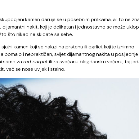
i, skupocjeni kamen daruje se u posebnim prilikama, ali to ne zna
ijamantni nakit, koji je delikatan i jednostavno se može uklopi
ešto što nikad ne skidate sa sebe.
jajni kamen koji se nalazi na prstenu ili ogrlici, koji je iznimno
 a pomalo i nepraktičan, svijet dijamantnog nakita u posljednje
ani samo za
red carpe
t ili za svečanu blagdansku večeru, taj je
it, već se nose uvijek i stalno.