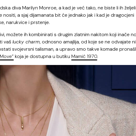
vudska diva Marilyn Monroe, a kad je već tako, ne biste li ih željeli
nositi, a sjaj dijamanata bit će jednako jak i kad je dragocjeni
e, narukvice i prstenje.
jivi, možete ih kombinirati s drugim zlatnim nakitom koji inače no
ti vaš
lucky charm
, odnosno amajlija, od koje se ne odvajate ni
postati svojevrsni talisman, a upravo smo takve komade pronašl
 Move”
koja je dostupna u butiku
Mamić 1970
.