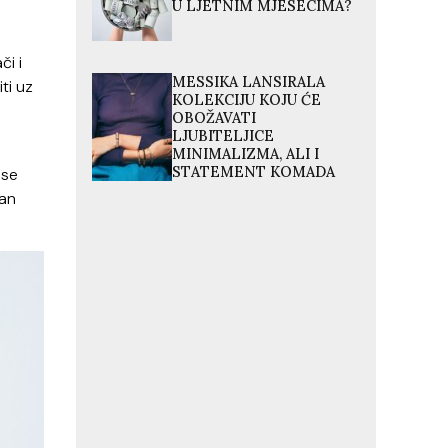
U LJETNIM MJESECIMA?
či i
MESSIKA LANSIRALA
ti uz
KOLEKCIJU KOJU ĆE
OBOŽAVATI
LJUBITELJICE
MINIMALIZMA, ALI I
STATEMENT KOMADA
 se
dan