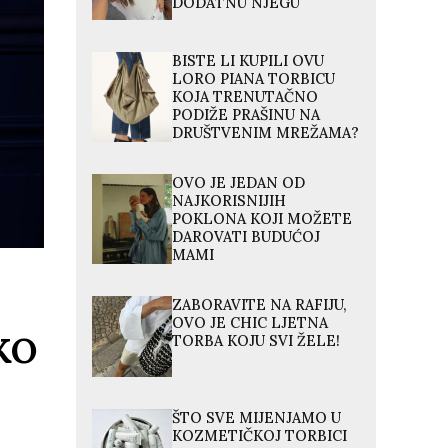
DODATNU NJEGU
BISTE LI KUPILI OVU
LORO PIANA TORBICU
KOJA TRENUTAČNO
PODIŽE PRAŠINU NA
DRUŠTVENIM MREŽAMA?
OVO JE JEDAN OD
NAJKORISNIJIH
POKLONA KOJI MOŽETE
DAROVATI BUDUĆOJ
MAMI
ZABORAVITE NA RAFIJU,
OVO JE CHIC LJETNA
KO
TORBA KOJU SVI ŽELE!
ŠTO SVE MIJENJAMO U
KOZMETIČKOJ TORBICI