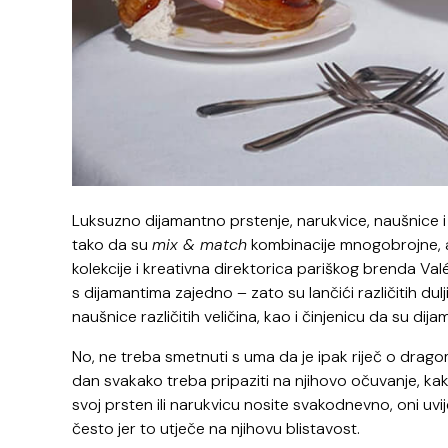
Luksuzno dijamantno prstenje, narukvice, naušnice i o
tako da su
mix & match
kombinacije mnogobrojne, a 
kolekcije i kreativna direktorica pariškog brenda V
s dijamantima zajedno – zato su lančići različitih dulj
naušnice različitih veličina, kao i činjenicu da su d
No, ne treba smetnuti s uma da je ipak riječ o drag
dan svakako treba pripaziti na njihovo očuvanje, kako 
svoj prsten ili narukvicu nosite svakodnevno, oni uvij
često jer to utječe na njihovu blistavost.