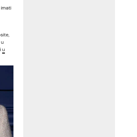
 imati
site,
 u
i
u