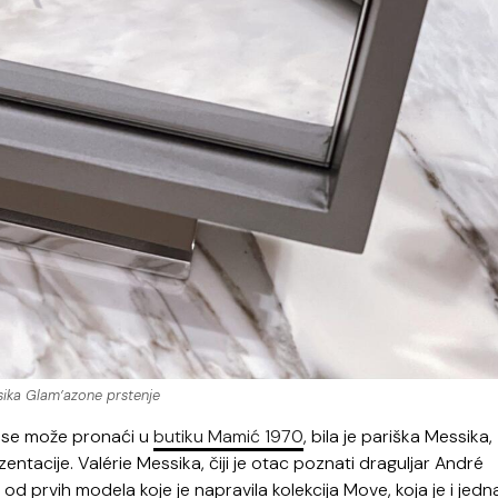
ika Glam’azone prstenje
a se može pronaći u
butiku Mamić 1970
, bila je pariška Messika,
entacije. Valérie Messika, čiji je otac poznati draguljar André
od prvih modela koje je napravila kolekcija Move, koja je i jedn