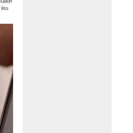
cuskih
 što