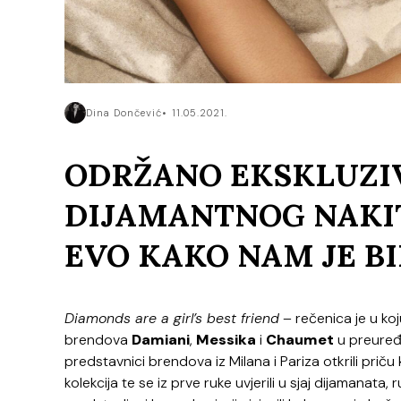
Dina Dončević
11.05.2021.
ODRŽANO EKSKLUZI
DIJAMANTNOG NAKIT
EVO KAKO NAM JE BI
Diamonds are a girl’s best friend
– rečenica je u koj
brendova
Damiani
,
Messika
i
Chaumet
u preure
predstavnici brendova iz Milana i Pariza otkrili priču 
kolekcija te se iz prve ruke uvjerili u sjaj dijamanat