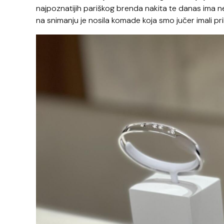
najpoznatijih pariškog brenda nakita te danas ima ne
na snimanju je nosila komade koja smo jučer imali pril