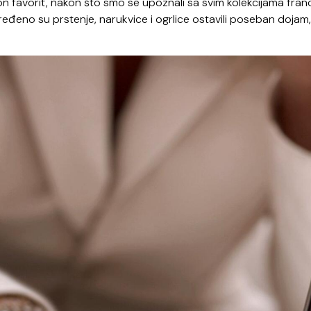
 on favorit, nakon što smo se upoznali sa svim kolekcijama fran
eđeno su prstenje, narukvice i ogrlice ostavili poseban dojam,