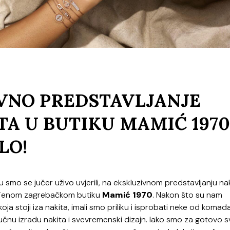
VNO PREDSTAVLJANJE
A U BUTIKU MAMIĆ 1970
LO!
u smo se jučer uživo uvjerili, na ekskluzivnom predstavljanju na
đenom zagrebačkom butiku
Mamić 1970
. Nakon što su nam
koja stoji iza nakita, imali smo priliku i isprobati neke od komada
a, ručnu izradu nakita i svevremenski dizajn. Iako smo za gotovo s