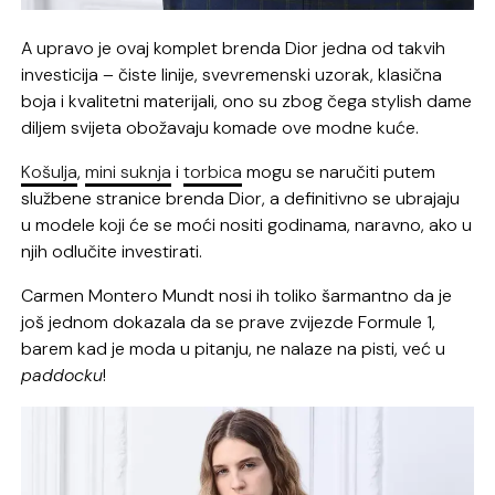
A upravo je ovaj komplet brenda Dior jedna od takvih
investicija – čiste linije, svevremenski uzorak, klasična
boja i kvalitetni materijali, ono su zbog čega stylish dame
diljem svijeta obožavaju komade ove modne kuće.
Košulja
,
mini suknja
i
torbica
mogu se naručiti putem
službene stranice brenda Dior, a definitivno se ubrajaju
u modele koji će se moći nositi godinama, naravno, ako u
njih odlučite investirati.
Carmen Montero Mundt nosi ih toliko šarmantno da je
još jednom dokazala da se prave zvijezde Formule 1,
barem kad je moda u pitanju, ne nalaze na pisti, već u
paddocku
!