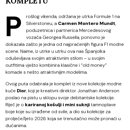
KOMPLETU
P
rošlog vikenda, održana je utrka Formule 1 na
Silverstoneu, a
Carmen Montero Mundt
,
poduzetnica i partnerica Mercedesovog
vozača Georgea Russella, ponovno je
dokazala zašto je jedna od najpraćenijih figura F1 modne
scene. Naime, iz utrke u utrku ova nas Španjolka
oduševljava svojim atraktivnim stilom – u svojim
outfitima vješto kombinira klasične i “old money”
komade s nešto atraktivnijim modelima.
Ovog puta odabrala je komplet iz nove kolekcije modne
kuće
Dior
, koji je kreativni direktor Jonathan Anderson
poslao na pistu u sklopu svoje debitantske kolekcije.
Riječ je o
kariranoj košulji i mini suknji
tamnoplave
boje koje su izrađene od svile, a dio su kolekcije za
proljeće/ljeto 2026. koja se trenutačno može pronaći u
dućanima.