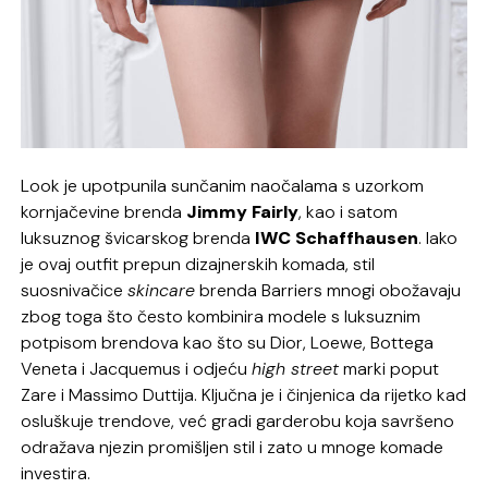
Look je upotpunila sunčanim naočalama s uzorkom
kornjačevine brenda
Jimmy Fairly
, kao i satom
luksuznog švicarskog brenda
IWC Schaffhausen
. Iako
je ovaj outfit prepun dizajnerskih komada, stil
suosnivačice
skincare
brenda Barriers mnogi obožavaju
zbog toga što često kombinira modele s luksuznim
potpisom brendova kao što su Dior, Loewe, Bottega
Veneta i Jacquemus i odjeću
high street
marki poput
Zare i Massimo Duttija. Ključna je i činjenica da rijetko kad
osluškuje trendove, već gradi garderobu koja savršeno
odražava njezin promišljen stil i zato u mnoge komade
investira.