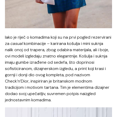
Iako je riječ o komadima koji su na prvi pogled rezervirani
za
casual
kombinacije – karirana košulja i mini suknja
nalik onoj od trapera, zbog odabira materijala, ali i boje,
ovi modeli izgledaju znatno elegantnije. Košulja i suknja
imaju gumbe izrađene od sedefa, što doprinosi
sofisticiranom, dizajnerskom izgledu, a print koji krasi i
gornji i donji dio ovog kompleta, pod nazivom
Check’n’Dior, inspiriran je britanskom modnom
tradicijom i motivom tartana. Tim je elementima dizajner
dodao svoj upečatljiv, suvremen potpis naizgled
jednostavnim komadima.