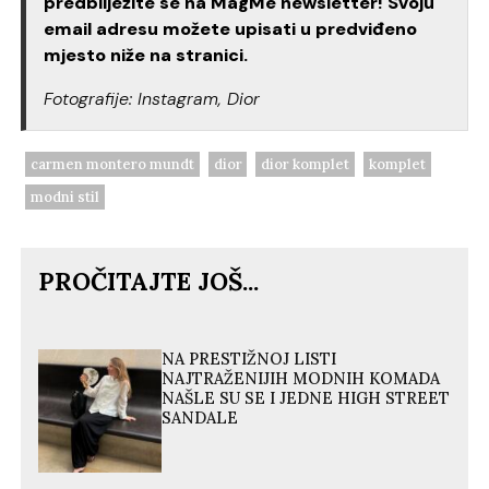
predbilježite se na MagMe newsletter! Svoju
email adresu možete upisati u predviđeno
mjesto niže na stranici.
Fotografije: Instagram, Dior
carmen montero mundt
dior
dior komplet
komplet
modni stil
PROČITAJTE JOŠ...
NA PRESTIŽNOJ LISTI
NAJTRAŽENIJIH MODNIH KOMADA
NAŠLE SU SE I JEDNE HIGH STREET
SANDALE