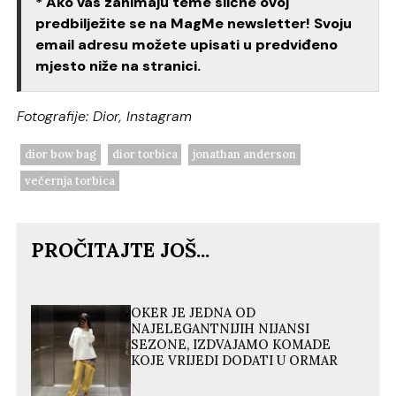
* Ako vas zanimaju teme slične ovoj
predbilježite se na MagMe newsletter! Svoju
email adresu možete upisati u predviđeno
mjesto niže na stranici.
Fotografije: Dior, Instagram
dior bow bag
dior torbica
jonathan anderson
večernja torbica
PROČITAJTE JOŠ...
OKER JE JEDNA OD
NAJELEGANTNIJIH NIJANSI
SEZONE, IZDVAJAMO KOMADE
KOJE VRIJEDI DODATI U ORMAR