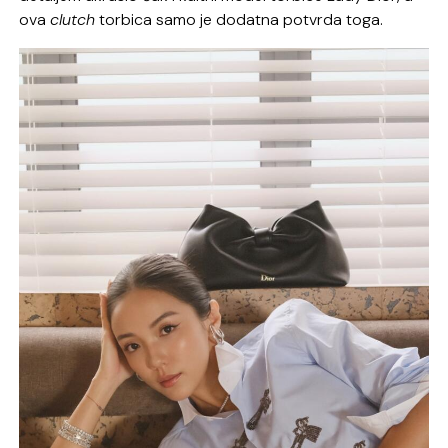
ova
clutch
torbica samo je dodatna potvrda toga.