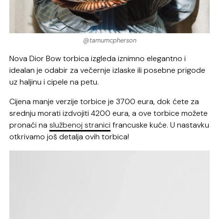
@tamumcpherson
Nova Dior Bow torbica izgleda iznimno elegantno i
idealan je odabir za večernje izlaske ili posebne prigode
uz haljinu i cipele na petu.
Cijena manje verzije torbice je 3700 eura, dok ćete za
srednju morati izdvojiti 4200 eura, a ove torbice možete
pronaći na
službenoj stranici
francuske kuće. U nastavku
otkrivamo još detalja ovih torbica!