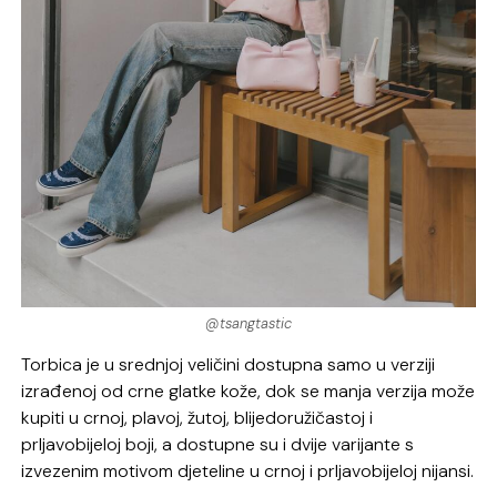
@tsangtastic
Torbica je u srednjoj veličini dostupna samo u verziji
izrađenoj od crne glatke kože, dok se manja verzija može
kupiti u crnoj, plavoj, žutoj, blijedoružičastoj i
prljavobijeloj boji, a dostupne su i dvije varijante s
izvezenim motivom djeteline u crnoj i prljavobijeloj nijansi.