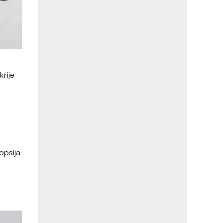
krije
opsija