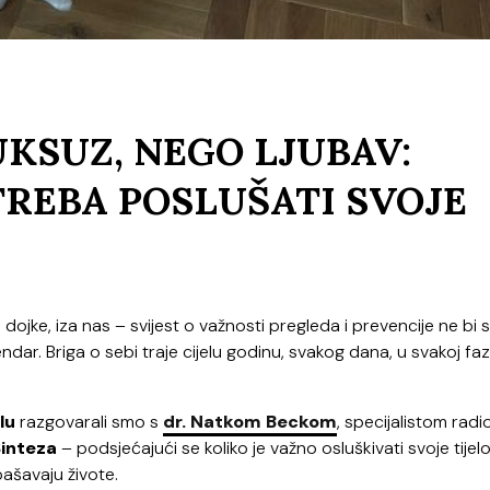
UKSUZ, NEGO LJUBAV:
TREBA POSLUŠATI SVOJE
ojke, iza nas – svijest o važnosti pregleda i prevencije ne bi 
ndar. Briga o sebi traje cijelu godinu, svakog dana, u svakoj faz
lu
razgovarali smo s
dr. Natkom Beckom
, specijalistom radio
Sinteza
– podsjećajući se koliko je važno osluškivati svoje tijelo
pašavaju živote.