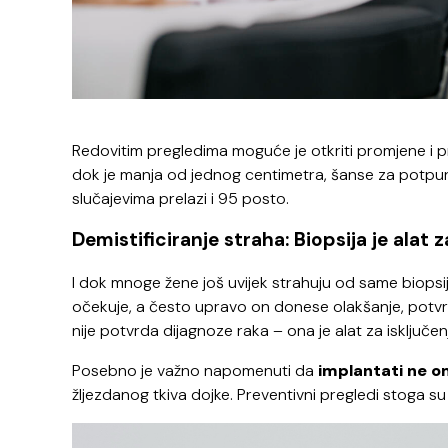
Redovitim pregledima moguće je otkriti promjene i pri
dok je manja od jednog centimetra, šanse za potpuno 
slučajevima prelazi i 95 posto.
Demistificiranje straha: Biopsija je alat 
I dok mnoge žene još uvijek strahuju od same biopsije
očekuje, a često upravo on donese olakšanje, potvr
nije potvrda dijagnoze raka – ona je alat za isključe
Posebno je važno napomenuti da
implantati ne o
žljezdanog tkiva dojke. Preventivni pregledi stoga s