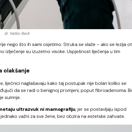
dr. Natko Beck
je nego što ih sami osjetimo. Struka se slaže – ako se lezija ot
izlječenje su izuzetno visoke. Uspješnost liječenja u tim
za olakšanje
, liječnici naglašavaju kako taj postupak nije bolan koliko se
đujući da se radi o benignoj promjeni, poput fibroadenoma. Bi
nje sumnje.
metaju ultrazvuk ni mamografiju
, jer se postavljaju ispod
u jednako važni za sve žene, bez obzira na estetske zahvate.