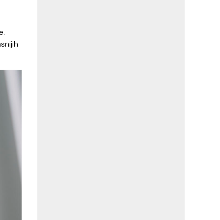
e.
nijih