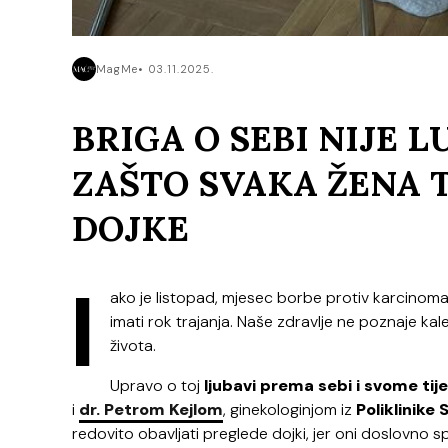
MagMe
03.11.2025.
BRIGA O SEBI NIJE L
ZAŠTO SVAKA ŽENA 
DOJKE
I
ako je listopad, mjesec borbe protiv karcinoma d
imati rok trajanja. Naše zdravlje ne poznaje kale
života.
Upravo o toj
ljubavi prema sebi i svome tije
i
dr. Petrom Kejlom
, ginekologinjom iz
Poliklinike 
redovito obavljati preglede dojki, jer oni doslovno s