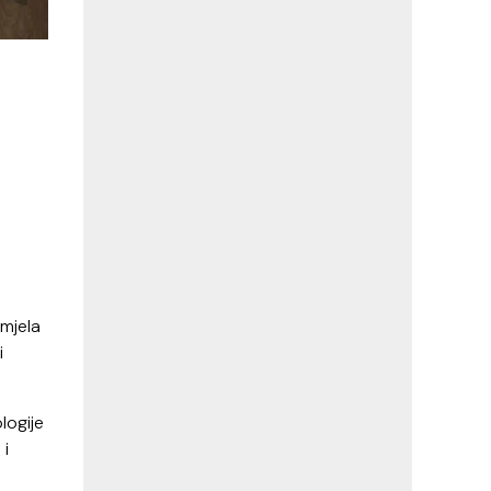
smjela
i
logije
 i