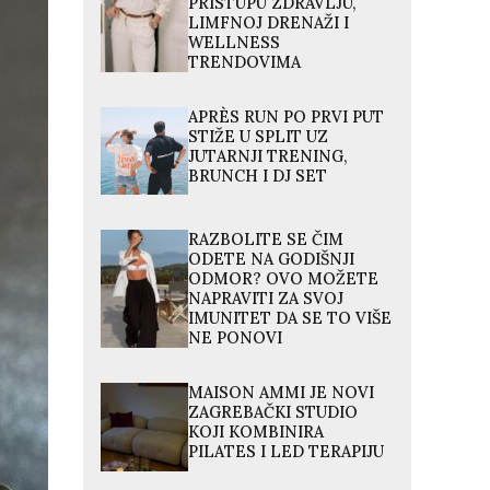
PRISTUPU ZDRAVLJU,
LIMFNOJ DRENAŽI I
WELLNESS
TRENDOVIMA
APRÈS RUN PO PRVI PUT
STIŽE U SPLIT UZ
JUTARNJI TRENING,
BRUNCH I DJ SET
RAZBOLITE SE ČIM
ODETE NA GODIŠNJI
ODMOR? OVO MOŽETE
NAPRAVITI ZA SVOJ
IMUNITET DA SE TO VIŠE
NE PONOVI
MAISON AMMI JE NOVI
ZAGREBAČKI STUDIO
KOJI KOMBINIRA
PILATES I LED TERAPIJU