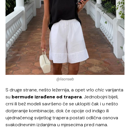
@lisonseb
S druge strane, nešto ležernija, a opet vrlo
chic
varijanta
su
bermude izrađene od trapera
. Jednobojni bijeli,
crni ili bež modeli savršeno će se uklopiti čak i u nešto
dotjeranije kombinacije, dok će opcije od indigo ili
ujednačenog svijetlog trapera postati odlična osnova
svakodnevnim izdanjima u mjesecima pred nama.