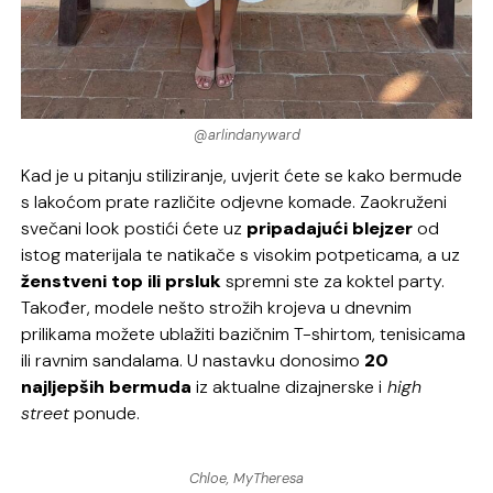
@arlindanyward
Kad je u pitanju stiliziranje, uvjerit ćete se kako bermude
s lakoćom prate različite odjevne komade. Zaokruženi
svečani look postići ćete uz
pripadajući blejzer
od
istog materijala te natikače s visokim potpeticama, a uz
ženstveni top ili prsluk
spremni ste za koktel party.
Također, modele nešto strožih krojeva u dnevnim
prilikama možete ublažiti bazičnim T-shirtom, tenisicama
ili ravnim sandalama. U nastavku donosimo
20
najljepših bermuda
iz aktualne dizajnerske i
high
street
ponude.
Chloe, MyTheresa