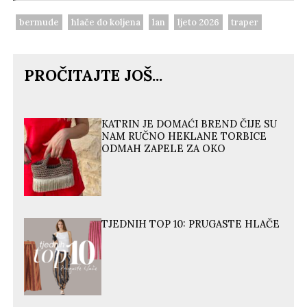
bermude
hlače do koljena
lan
ljeto 2026
traper
PROČITAJTE JOŠ...
KATRIN JE DOMAĆI BREND ČIJE SU
NAM RUČNO HEKLANE TORBICE
ODMAH ZAPELE ZA OKO
TJEDNIH TOP 10: PRUGASTE HLAČE