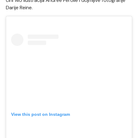
čini 140 ilustracija Andree Ferolle i dojmljive fotografije
Darije Reine.
View this post on Instagram