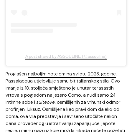
A post shared by ASSOULINE (@assouline)
Proglašen
najboljim hotelom na svijetu 2023. godine
,
Passalacqua utjelovljuje samu bit talijanskog stila. Ovo
imanje iz 18. stoljeća smješteno je unutar terasastih
vrtova s pogledom na jezero Como, a nudi samo 24
intimne sobe i
suiteove
, osmišljenih za vrhunski odmor i
profinjeni luksuz. Osmišljena kao pravi dom daleko od
doma, ova vila predstavlja i savršeno utočište nakon
dana provedenog u istraživanju zapanjujuće ljepote
regije, i mirnu oazu iz koje možda nikada nećete poželjeti