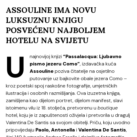
ASSOULINE IMA NOVU
LUKSUZNU KNJIGU
POSVEĆENU NAJBOLJEM
HOTELU NA SVIJETU
U
najnovijoj knjizi
“Passalacqua: Ljubavno
pismo jezeru Como”
, izdavačka kuća
Assouline
poziva čitatelje na osjetilno
putovanje uz bajkovite obale jezera Como –
kroz poetski spoj raskošne fotografije, umjetničkih
ilustracija i osobnih razmišljanja. Ova izuzetna knjiga,
zamišljena kao dijelom portret, dijelom manifest, slavi
istoimenu vilu iz 18. stoljeća, pretvorenu u
boutique
hotel, koju je iz zapuštenosti oživjela i pretvorila u dragulj
Valentina De Santis sa svojom obitelji. Priču, koju uvodno
pripovijedaju
Paolo, Antonella
i
Valentina De Santis
,