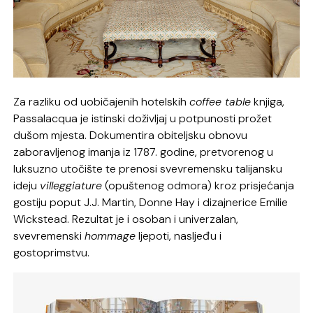
Za razliku od uobičajenih hotelskih
coffee table
knjiga,
Passalacqua je istinski doživljaj u potpunosti prožet
dušom mjesta. Dokumentira obiteljsku obnovu
zaboravljenog imanja iz 1787. godine, pretvorenog u
luksuzno utočište te prenosi svevremensku talijansku
ideju
villeggiature
(opuštenog odmora) kroz prisjećanja
gostiju poput J.J. Martin, Donne Hay i dizajnerice Emilie
Wickstead. Rezultat je i osoban i univerzalan,
svevremenski
hommage
ljepoti, nasljeđu i
gostoprimstvu.