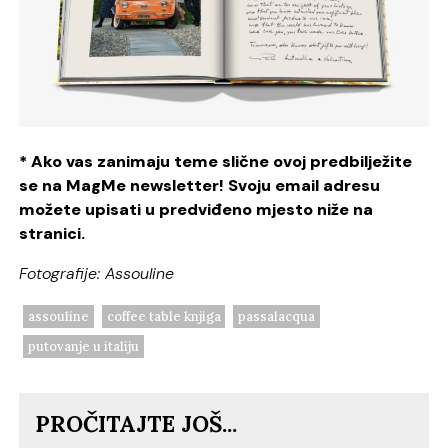
* Ako vas zanimaju teme slične ovoj predbilježite
se na MagMe newsletter! Svoju email adresu
možete upisati u predviđeno mjesto niže na
stranici.
Fotografije: Assouline
assouline
coffee table knjiga
passalacqua
putovanje u italiju
PROČITAJTE JOŠ...