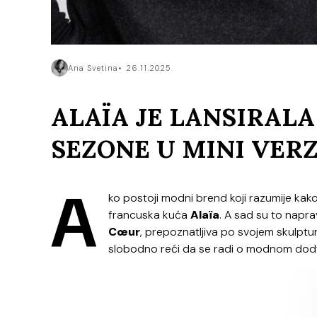
Ana Svetina
26.11.2025.
ALAÏA JE LANSIRAL
SEZONE U MINI VERZ
A
ko postoji modni brend koji razumije kako
francuska kuća
Alaïa
. A sad su to napra
Cœur
, prepoznatljiva po svojem skulptur
slobodno reći da se radi o modnom dodtak