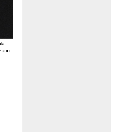
ale
ezonu,