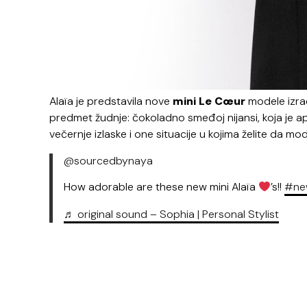
Alaïa je predstavila nove
mini Le Cœur
modele izrađ
predmet žudnje: čokoladno smeđoj nijansi, koja je ap
večernje izlaske i one situacije u kojima želite da mo
@sourcedbynaya
How adorable are these new mini Alaïa
’s!!
#ne
♬ original sound – Sophia | Personal Stylist