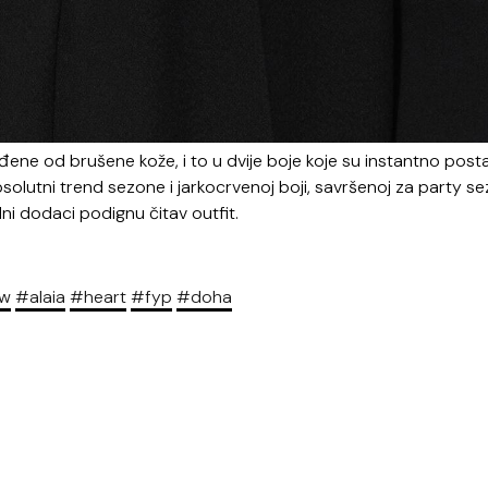
ene od brušene kože, i to u dvije boje koje su instantno post
solutni trend sezone i jarkocrvenoj boji, savršenoj za party s
dni dodaci podignu čitav outfit.
w
#alaia
#heart
#fyp
#doha