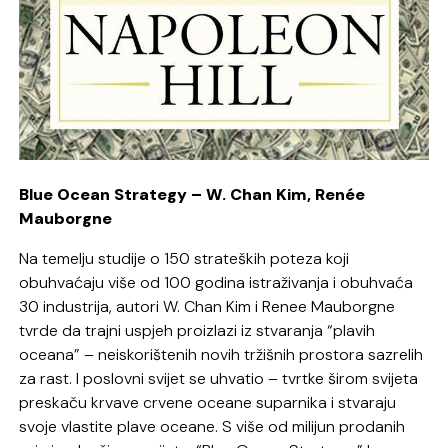
Blue Ocean Strategy – W. Chan Kim, Renée
Mauborgne
Na temelju studije o 150 strateških poteza koji
obuhvaćaju više od 100 godina istraživanja i obuhvaća
30 industrija, autori W. Chan Kim i Renee Mauborgne
tvrde da trajni uspjeh proizlazi iz stvaranja “plavih
oceana” – neiskorištenih novih tržišnih prostora sazrelih
za rast. I poslovni svijet se uhvatio – tvrtke širom svijeta
preskaču krvave crvene oceane suparnika i stvaraju
svoje vlastite plave oceane. S više od milijun prodanih