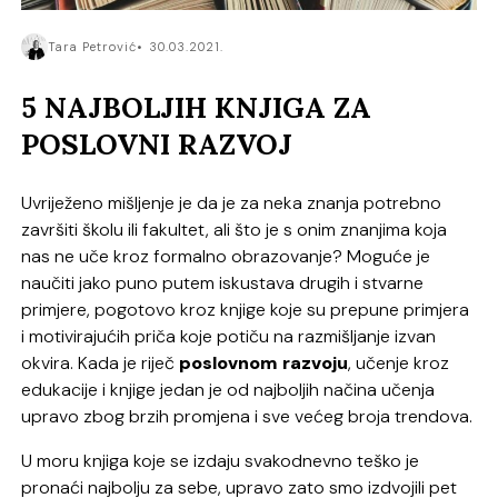
Tara Petrović
30.03.2021.
5 NAJBOLJIH KNJIGA ZA
POSLOVNI RAZVOJ
Uvriježeno mišljenje je da je za neka znanja potrebno
završiti školu ili fakultet, ali što je s onim znanjima koja
nas ne uče kroz formalno obrazovanje? Moguće je
naučiti jako puno putem iskustava drugih i stvarne
primjere, pogotovo kroz knjige koje su prepune primjera
i motivirajućih priča koje potiču na razmišljanje izvan
okvira. Kada je riječ
poslovnom razvoju
, učenje kroz
edukacije i knjige jedan je od najboljih načina učenja
upravo zbog brzih promjena i sve većeg broja trendova.
U moru knjiga koje se izdaju svakodnevno teško je
pronaći najbolju za sebe, upravo zato smo izdvojili pet