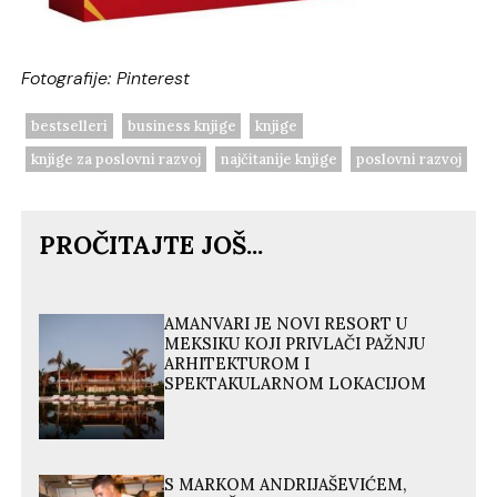
Fotografije: Pinterest
bestselleri
business knjige
knjige
knjige za poslovni razvoj
najčitanije knjige
poslovni razvoj
PROČITAJTE JOŠ...
AMANVARI JE NOVI RESORT U
MEKSIKU KOJI PRIVLAČI PAŽNJU
ARHITEKTUROM I
SPEKTAKULARNOM LOKACIJOM
S MARKOM ANDRIJAŠEVIĆEM,