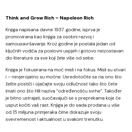
Think and Grow Rich – Napoleon Rich
Knjiga napisana davne 1937. godine, isprva je
promovirana kao knjiga za osobni razvoj i
samousavršavanje. Kroz godine je postala jedan od
ključnih vodiča za poslovni uspjeh i gotovo neizostavan
dio literature za sve koji žele više od sebe.
Knjiga je fokusirana na moć misli i na fokus. Misli su stvari
i – nevjerojatno su moćne. Usredotočite se na ono što
želite postići i ojačajte svoju odlučnost tako što ćete
imati ono što Hill naziva “određenošću svrhe”. Također
je bitno ustrajati, suočavajući se s preprekama koje će
usput kočiti vaš rast. Knjiga je do sada prodana u više
od 15 milijuna primjeraka čime dokazuje svoju
svevremenost i aktualnost u svakom trenutku.