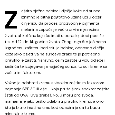
Z
aštita nježne bebine i dječje kože od sunca
iznimno je bitna pogotovo uzimajući u obzir
činjenicu da proces proizvodnje pigmenta
melanina započinje već u prvim mjesecima
života, ali količinu koju će imati u odrasloj dobi postiže
tek od 12. do 14. godine života. Zbog toga što još nema
izgrađenu zaštitnu barijeriu je bebina, odnosno dječja
koža jako osjetljiva na sunčeve zrake te je potrebno
pravilno je zaštiti. Naravno, osim zaštite u vidu odjeće i
šeširića te izbjegavanja najjačeg sunca, tu su i kreme sa
zaštitnim faktorom.
Važno je odabrati kremu s visokim zaštitnim faktorom –
najmanje SPF 30 ili više – koja pruža širok spektar zaštite
(štiti od UVA i UVB zraka). No, u moru proizvoda,
mamama je jako teško odabrati pravilnu kremu, a ono
što je bitno imati na umu kod odabira je da to budu
mineralne kreme.