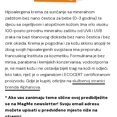
Hipoalergena krema za sunčanje sa mineralnom
zaštitom bez nano čestica za bebe (0-3 godina) te
djecu sa osjetljivom i atopičnom kožom. Ima vrlo visoku
100-posto prirodnu mineralnu zaštitu od UVA i UVB
zraka na bazi titanovog dioksida bez nano čestica i bez
cink oksida. Krema je pogodna i za kožu sklonu atopiji te
zbog svojih hipoalergenih svojstava ima preporuku
francuskog Instituta za kozmetiku. Formulirana je bez
mirisa, parabena i kemijskih konzervansa, vodootporna
je, ne masti kožu i ne ostavlja bijeli trag na koži ni odjeći.
Isto tako, riječ je o veganskom i ECOCERT certificiranom
proizvodu. Gdje je kupiti, otkrijte na
službenoj stranici
brenda Alphanova
.
* Ako vas zanimaju teme slične ovoj predbilježite
se na MagMe newsletter! Svoju email adresu
možete upisati u predviđeno mjesto niže na
stranici.