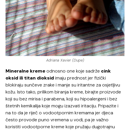
Adriana Xavier (Dupe)
Mineralne kreme
odnosno one koje sadrže
cink
oksid ili titan dioksid
imaju prednost jer fizički
blokiraju sunčeve zrake i manje su iritantne za osjetljivu
kožu. Isto tako, prilikom biranja kreme, birajte proizvode
koji su bez mirisa i parabena, koji su hipoalergeni i bez
štetnih kemikalija koje mogu izazvati iritaciju. Pripazite i
na to da je riječ o vodootpornim kremama jer djeca
često provode puno vremena u vodi, pa je važno
koristiti vodootporne kreme koje pružaju dugotrajnu