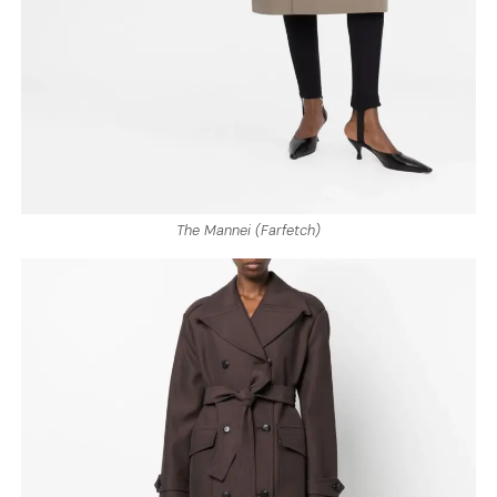
The Mannei (Farfetch)