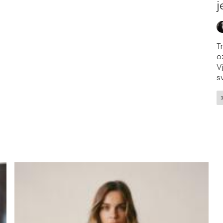
j
T
o
V
sv
h