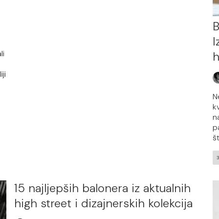
B
I
li
h
ji
N
k
na
p
št
15 najljepših balonera iz aktualnih
high street i dizajnerskih kolekcija