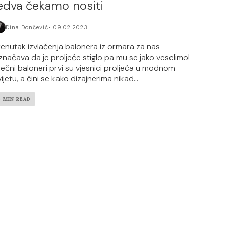
edva čekamo nositi
Dina Dončević
09.02.2023.
renutak izvlačenja balonera iz ormara za nas
značava da je proljeće stiglo pa mu se jako veselimo!
ječni baloneri prvi su vjesnici proljeća u modnom
ijetu, a čini se kako dizajnerima nikad...
3 MIN READ