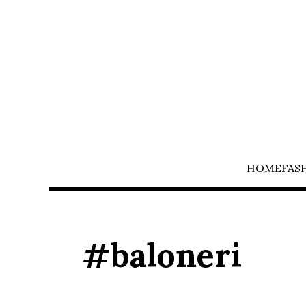
HOME
FAS
#baloneri