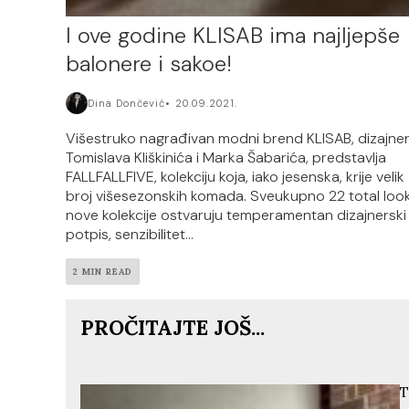
I ove godine KLISAB ima najljepše
balonere i sakoe!
Dina Dončević
20.09.2021.
Višestruko nagrađivan modni brend KLISAB, dizajne
Tomislava Kliškinića i Marka Šabarića, predstavlja
FALLFALLFIVE, kolekciju koja, iako jesenska, krije velik
broj višesezonskih komada. Sveukupno 22 total loo
nove kolekcije ostvaruju temperamentan dizajnerski
potpis, senzibilitet...
2 MIN READ
PROČITAJTE JOŠ...
T