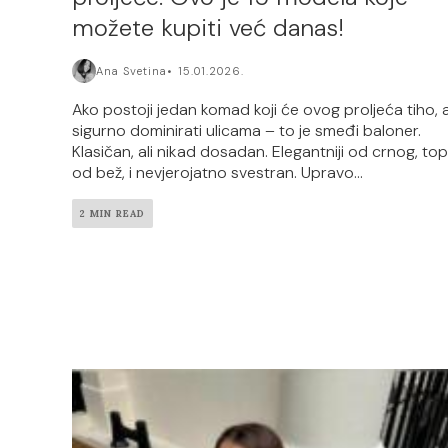
možete kupiti već danas!
Ana Svetina
15.01.2026.
Ako postoji jedan komad koji će ovog proljeća tiho, a
sigurno dominirati ulicama – to je smeđi baloner.
Klasičan, ali nikad dosadan. Elegantniji od crnog, topli
od bež, i nevjerojatno svestran. Upravo...
2 MIN READ