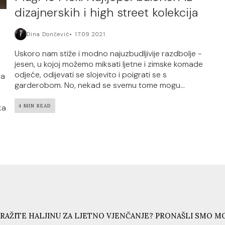
dizajnerskih i high street kolekcija
Dina Dončević
17.09.2021.
Uskoro nam stiže i modno najuzbudljivije razdbolje -
jesen, u kojoj možemo miksati ljetne i zimske komade
odjeće, odijevati se slojevito i poigrati se s
ra
garderobom. No, nekad se svemu tome mogu...
ka
4 MIN READ
RAŽITE HALJINU ZA LJETNO VJENČANJE? PRONAŠLI SMO MO