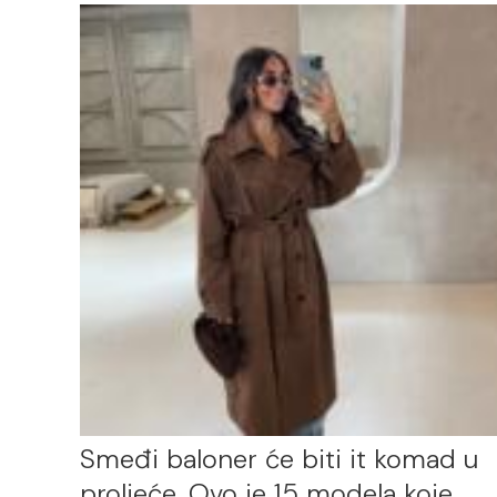
Smeđi baloner će biti it komad u
proljeće. Ovo je 15 modela koje