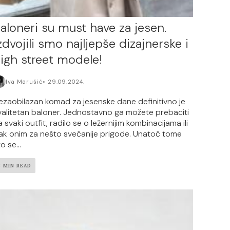
aloneri su must have za jesen.
zdvojili smo najljepše dizajnerske i
igh street modele!
Iva Marušić
29.09.2024.
ezaobilazan komad za jesenske dane definitivno je
valitetan baloner. Jednostavno ga možete prebaciti
 svaki outfit, radilo se o ležernijim kombinacijama ili
ak onim za nešto svečanije prigode. Unatoč tome
o se...
3 MIN READ