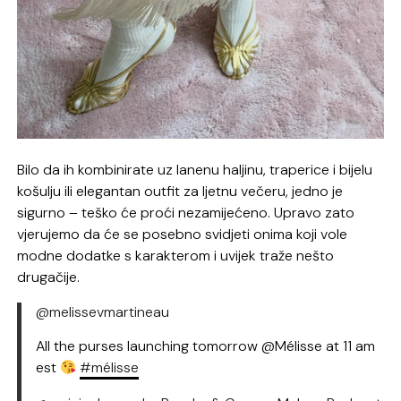
Bilo da ih kombinirate uz lanenu haljinu, traperice i bijelu
košulju ili elegantan outfit za ljetnu večeru, jedno je
sigurno – teško će proći nezamijećeno. Upravo zato
vjerujemo da će se posebno svidjeti onima koji vole
modne dodatke s karakterom i uvijek traže nešto
drugačije.
@melissevmartineau
All the purses launching tomorrow @Mélisse at 11 am
est
#mélisse