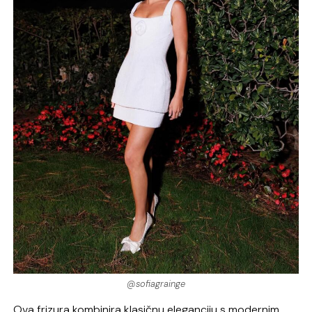
@sofiagrainge
Ova frizura kombinira klasičnu eleganciju s modernim,