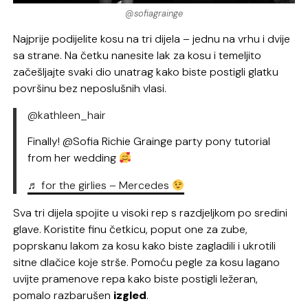
@sofiagrainge
Najprije podijelite kosu na tri dijela – jednu na vrhu i dvije
sa strane. Na četku nanesite lak za kosu i temeljito
začešljajte svaki dio unatrag kako biste postigli glatku
površinu bez neposlušnih vlasi.
@kathleen_hair
Finally! @Sofia Richie Grainge party pony tutorial
from her wedding
♬ for the girlies – Mercedes
Sva tri dijela spojite u visoki rep s razdjeljkom po sredini
glave. Koristite finu četkicu, poput one za zube,
poprskanu lakom za kosu kako biste zagladili i ukrotili
sitne dlačice koje strše. Pomoću pegle za kosu lagano
uvijte pramenove repa kako biste postigli ležeran,
pomalo razbarušen
izgled
.