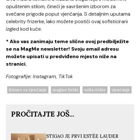
opuštenim stilom, čineći je savršenim izborom za
svečane prigode poput vjenčanja. S detaljnim uputama
celebrity frizerke, lako možete postići ovaj sofisticirani
izgled kod kuće.
* Ako vas zanimaju teme slične ovoj predbilježite
se na MagMe newsletter! Svoju email adresu
možete upisati u predviđeno mjesto niže na
stranici.
Fotografije: Instagram, TikTok
frizure za vjenčanje
magme bride
sofia richie
vjenčanje
PROČITAJTE JOŠ...
STIGAO JE PRVI ESTÉE LAUDER