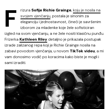
F
rizura
Sofije
Richie Grainge
,
koju je nosila na
svojem vjenčanju
, postala je sinonim za
eleganciju i jednostavnost, čineći je savršenim
izborom za mladenke koje žele sofisticiran
izgled na svom vjenčanju, a ne žele nositi klasičnu punđu.
Frizerka
Kathleen Riley
detaljno je prikazala postupak
izrade zalizanog repa koji je Richie Grainge nosila na
zabavi povodom vjenčanja, u novom
TikTok videu
, a mi
vam donosimo vodič po koracima kako biste je mogli i
sami izraditi.