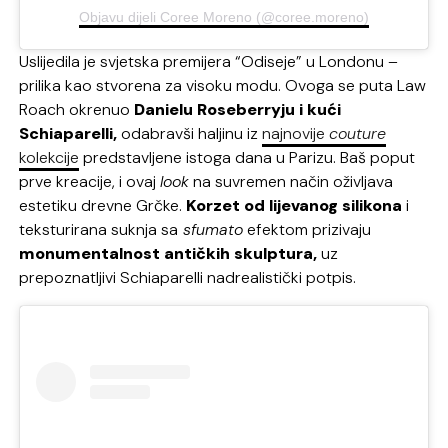
Objavu dijeli Coree Moreno (@coree.moreno)
Uslijedila je svjetska premijera “Odiseje” u Londonu –
prilika kao stvorena za visoku modu. Ovoga se puta Law
Roach okrenuo
Danielu Roseberryju i kući
Schiaparelli,
odabravši haljinu iz
najnovije
couture
kolekcije
predstavljene istoga dana u Parizu. Baš poput
prve kreacije, i ovaj
look
na suvremen način oživljava
estetiku drevne Grčke.
Korzet od lijevanog silikona
i
teksturirana suknja sa
sfumato
efektom prizivaju
monumentalnost antičkih skulptura,
uz
prepoznatljivi Schiaparelli nadrealistički potpis.