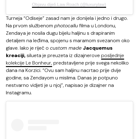
Objavu dijeli Law Roach (@luxurylaw)
Turneja “Odiseje” zasad nam je donijela i jedno i drugo.
Na prvom službenom
photocallu
filma u Londonu,
Zendaya je nosila dugu bijelu haljinu s drapiranim
detaljem na leđima, spojenu s maramom svezanom oko
glave. Iako je riječ o
custom made
Jacquemus
kreaciji,
silueta je preuzeta iz dizajnerove
posljednje
kolekcije Le Bonheur,
predstavljene prije svega nekoliko
dana na Korzici. “Ovu sam haljinu nacrtao prije dvije
godine, sa Zendayom u mislima. Danas je potpuno
nestvarno vidjeti je u njoj”, napisao je dizajner na
Instagramu.