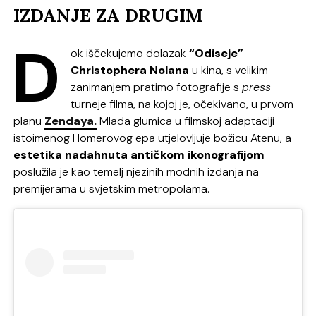
IZDANJE ZA DRUGIM
D
ok iščekujemo dolazak
“Odiseje”
Christophera Nolana
u kina, s velikim
zanimanjem pratimo fotografije s
press
turneje filma, na kojoj je, očekivano, u prvom
planu
Zendaya.
Mlada glumica u filmskoj adaptaciji
istoimenog Homerovog epa utjelovljuje božicu Atenu, a
estetika nadahnuta antičkom ikonografijom
poslužila je kao temelj njezinih modnih izdanja na
premijerama u svjetskim metropolama.