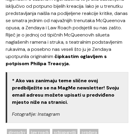
isključivo od potpuno bijelih kreacija. Iako je u trenutku
predstavljanja naišla na podijeljene reakcije kritike, danas
se smatra jednim od najvažnijih trenutaka McQueenova
opusa, a Zendaya i Law Roach podsjetili su nas zašto.
Riječ je o jednoj od tipičnih McQueenovih silueta
naglašenih ramena i struka, s teatralnim podstavljenim
rukavima, a posebno nas veseli što ju je Zendaya
upotpunila originalnim
čipkastim oglavljem s
potpisom Philipa Treacyja.
* Ako vas zanimaju teme slične ovoj
predbilježite se na MagMe newsletter! Svoju
email adresu možete upisati u predviđeno
mjesto niže na stranici.
Fotografije: Instagram
givenchy
law roach
schiaparelli
zendaya