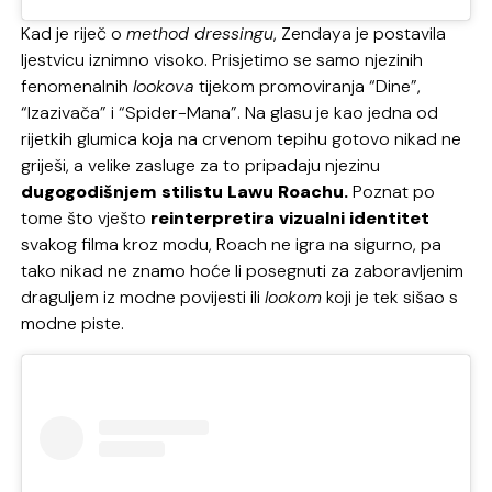
Kad je riječ o
method dressingu
, Zendaya je postavila
ljestvicu iznimno visoko. Prisjetimo se samo njezinih
fenomenalnih
lookova
tijekom promoviranja “Dine”,
“Izazivača” i “Spider-Mana”. Na glasu je kao jedna od
rijetkih glumica koja na crvenom tepihu gotovo nikad ne
griješi, a velike zasluge za to pripadaju njezinu
dugogodišnjem stilistu Lawu Roachu.
Poznat po
tome što vješto
reinterpretira vizualni identitet
svakog filma kroz modu, Roach ne igra na sigurno, pa
tako nikad ne znamo hoće li posegnuti za zaboravljenim
draguljem iz modne povijesti ili
lookom
koji je tek sišao s
modne piste.