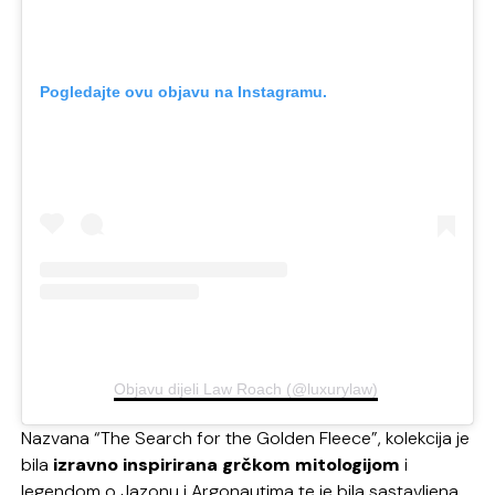
Pogledajte ovu objavu na Instagramu.
Objavu dijeli Law Roach (@luxurylaw)
Nazvana “The Search for the Golden Fleece”, kolekcija je
bila
izravno inspirirana grčkom mitologijom
i
legendom o Jazonu i Argonautima te je bila sastavljena