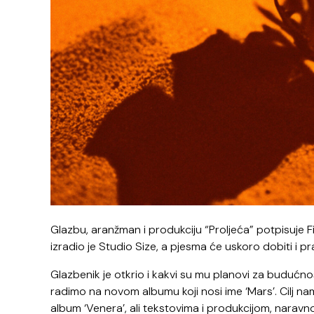
Glazbu, aranžman i produkciju “Proljeća” potpisuje F
izradio je Studio Size, a pjesma će uskoro dobiti i pr
Glazbenik je otkrio i kakvi su mu planovi za budućno
radimo na novom albumu koji nosi ime ‘Mars’. Cilj na
album ‘Venera’, ali tekstovima i produkcijom, naravno, 