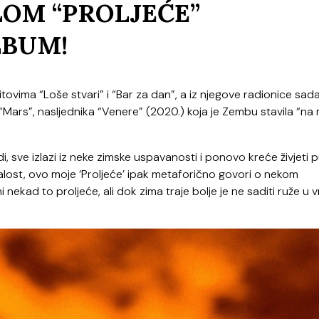
LOM “PROLJEĆE”
LBUM!
hitovima “Loše stvari” i “Bar za dan”, a iz njegove radionice sada
um “Mars”, nasljednika “Venere” (2020.) koja je Zembu stavila “n
, sve izlazi iz neke zimske uspavanosti i ponovo kreće živjeti 
alost, ovo moje ‘Proljeće’ ipak metaforično govori o nekom
nekad to proljeće, ali dok zima traje bolje je ne saditi ruže u v