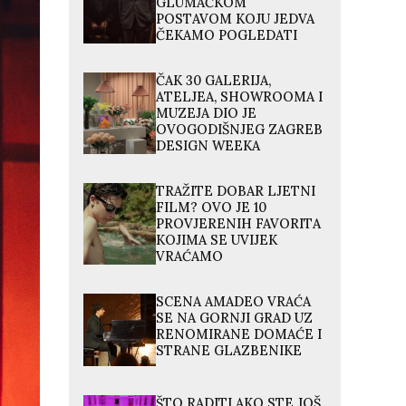
GLUMAČKOM
POSTAVOM KOJU JEDVA
ČEKAMO POGLEDATI
ČAK 30 GALERIJA,
ATELJEA, SHOWROOMA I
MUZEJA DIO JE
OVOGODIŠNJEG ZAGREB
DESIGN WEEKA
TRAŽITE DOBAR LJETNI
FILM? OVO JE 10
PROVJERENIH FAVORITA
KOJIMA SE UVIJEK
VRAĆAMO
SCENA AMADEO VRAĆA
SE NA GORNJI GRAD UZ
RENOMIRANE DOMAĆE I
STRANE GLAZBENIKE
ŠTO RADITI AKO STE JOŠ