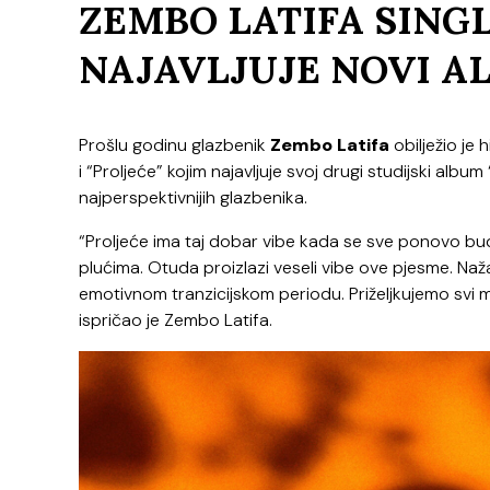
ZEMBO LATIFA SING
NAJAVLJUJE NOVI A
Prošlu godinu glazbenik
Zembo Latifa
obilježio je 
i “Proljeće” kojim najavljuje svoj drugi studijski alb
najperspektivnijih glazbenika.
“Proljeće ima taj dobar vibe kada se sve ponovo budi
plućima. Otuda proizlazi veseli vibe ove pjesme. Naž
emotivnom tranzicijskom periodu. Priželjkujemo svi mi 
ispričao je Zembo Latifa.