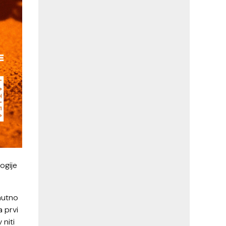
ogije
enutno
a prvi
 niti