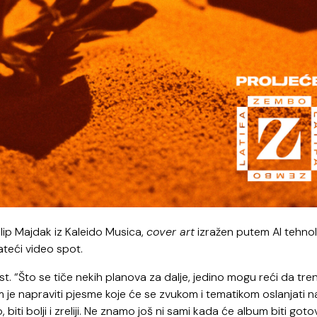
ilip Majdak iz Kaleido Musica,
cover art
izražen putem AI tehnol
ateći video spot.
st. “Što se tiče nekih planova za dalje, jedino mogu reći da tr
m je napraviti pjesme koje će se zvukom i tematikom oslanjati n
biti bolji i zreliji. Ne znamo još ni sami kada će album biti gotov