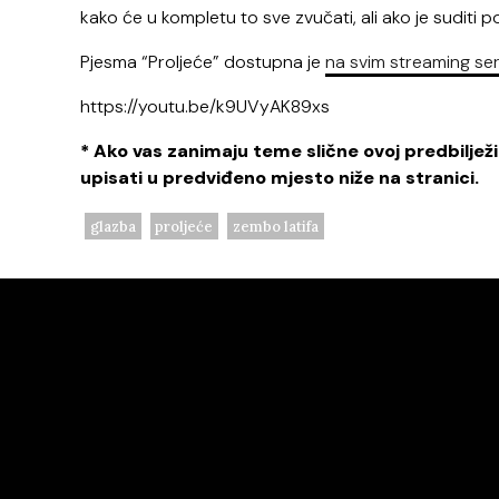
kako će u kompletu to sve zvučati, ali ako je suditi 
Pjesma “Proljeće” dostupna je
na svim streaming se
https://youtu.be/k9UVyAK89xs
* Ako vas zanimaju teme slične ovoj predbilje
upisati u predviđeno mjesto niže na stranici.
glazba
proljeće
zembo latifa