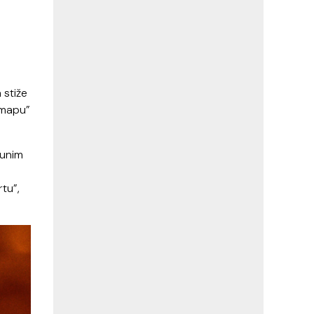
 stiže
a mapu”
punim
rtu”,