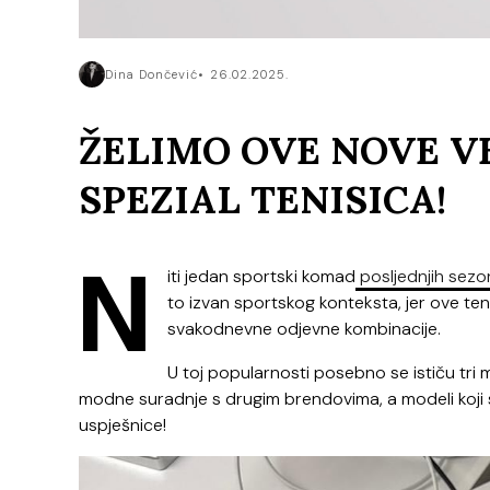
Dina Dončević
26.02.2025.
ŽELIMO OVE NOVE V
SPEZIAL TENISICA!
N
iti jedan sportski komad
posljednjih sezon
to izvan sportskog konteksta, jer ove tenis
svakodnevne odjevne kombinacije.
U toj popularnosti posebno se ističu tri
modne suradnje s drugim brendovima, a modeli koji 
uspješnice!