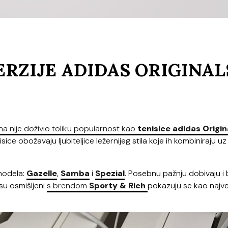
ERZIJE ADIDAS ORIGINAL
a nije doživio toliku popularnost kao
tenisice adidas Origin
ice obožavaju ljubiteljice ležernijeg stila koje ih kombiniraju uz
 modela:
Gazelle
,
Samba
i
Spezial
. Posebnu pažnju dobivaju i 
su osmišljeni
s brendom
Sporty & Rich
pokazuju se kao najv