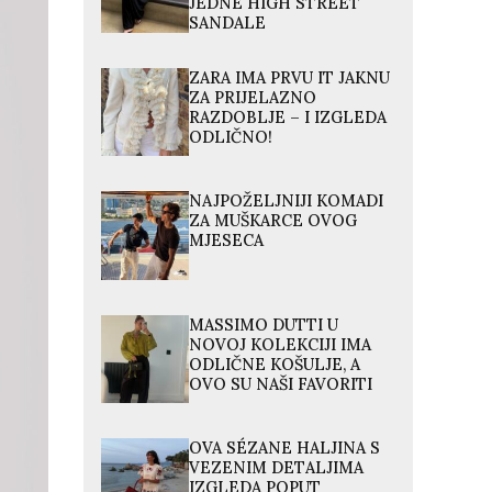
JEDNE HIGH STREET
SANDALE
ZARA IMA PRVU IT JAKNU
ZA PRIJELAZNO
RAZDOBLJE – I IZGLEDA
ODLIČNO!
NAJPOŽELJNIJI KOMADI
ZA MUŠKARCE OVOG
MJESECA
MASSIMO DUTTI U
NOVOJ KOLEKCIJI IMA
ODLIČNE KOŠULJE, A
OVO SU NAŠI FAVORITI
OVA SÉZANE HALJINA S
VEZENIM DETALJIMA
IZGLEDA POPUT