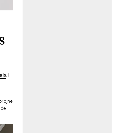
S
als
. I
brojne
eće