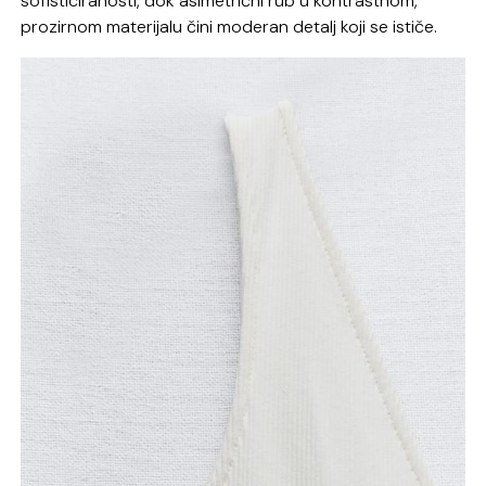
sofisticiranosti, dok asimetrični rub u kontrastnom,
prozirnom materijalu čini moderan detalj koji se ističe.