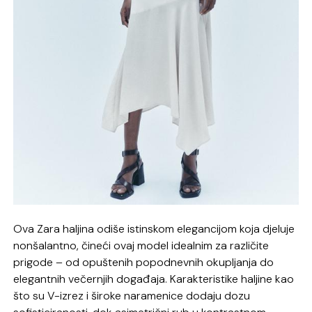
Ova Zara haljina odiše istinskom elegancijom koja djeluje
nonšalantno, čineći ovaj model idealnim za različite
prigode – od opuštenih popodnevnih okupljanja do
elegantnih večernjih događaja. Karakteristike haljine kao
što su V-izrez i široke naramenice dodaju dozu