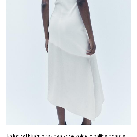
Jedan od ključnih razloga zbog kojeg je haljina postala