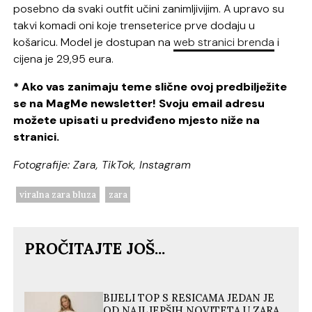
posebno da svaki outfit učini zanimljivijim. A upravo su
takvi komadi oni koje trenseterice prve dodaju u
košaricu. Model je dostupan na
web stranici brenda
i
cijena je 29,95 eura.
* Ako vas zanimaju teme slične ovoj predbilježite
se na MagMe newsletter! Svoju email adresu
možete upisati u predviđeno mjesto niže na
stranici.
Fotografije: Zara, TikTok, Instagram
viralna zara bluza
zara
PROČITAJTE JOŠ...
BIJELI TOP S RESICAMA JEDAN JE
OD NAJLJEPŠIH NOVITETA U ZARA