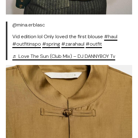
@mina.erblasc
Vid edition lol Only loved the first blouse
#haul
#outfitinspo
#spring
#zarahaul
#outfit
♬ Love The Sun (Club Mix) – DJ DANNYBOY Tv