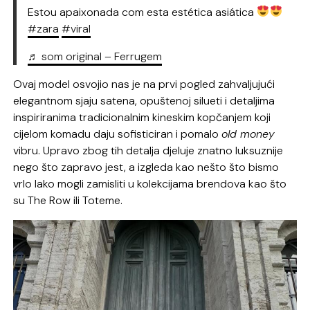
Estou apaixonada com esta estética asiática
#zara
#viral
♬ som original – Ferrugem
Ovaj model osvojio nas je na prvi pogled zahvaljujući
elegantnom sjaju satena, opuštenoj silueti i detaljima
inspiriranima tradicionalnim kineskim kopčanjem koji
cijelom komadu daju sofisticiran i pomalo
old money
vibru. Upravo zbog tih detalja djeluje znatno luksuznije
nego što zapravo jest, a izgleda kao nešto što bismo
vrlo lako mogli zamisliti u kolekcijama brendova kao što
su The Row ili Toteme.