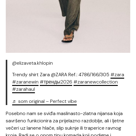
@elizaveta.khlopin
Trendy shirt Zara @ZARA Ref.: 4786/166/305
#zara
#zaranewin
#тренды2026
#zaranewcollection
#zarahaul
♬ som original – Perfect vibe
Posebno nam se sviđa maslinasto-zlatna nijansa koja
savršeno funkcionira za prijelazno razdoblje, ali i ljetne
večeri uz lanene hlače, slip suknje ili traperice ravnog
kroja. Radi se o onom tipu komada koji podigne i