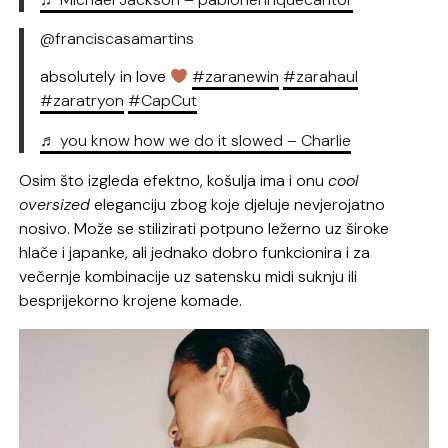
@franciscasamartins
absolutely in love
#zaranewin
#zarahaul
#zaratryon
#CapCut
♬ you know how we do it slowed – Charlie
Osim što izgleda efektno, košulja ima i onu
cool
oversized
eleganciju zbog koje djeluje nevjerojatno
nosivo. Može se stilizirati potpuno ležerno uz široke
hlače i japanke, ali jednako dobro funkcionira i za
večernje kombinacije uz satensku midi suknju ili
besprijekorno krojene komade.