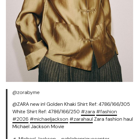
@zorabyme
@ZARA new in! Golden Khaki Shirt Ref: 4786/166/305
White Shirt Ref: 4786/166/250
#zara
#fashion
#2026
#michaeljackson
#zarahaul
Zara fashion haul
Michael Jackson Movie
♬ Michael Jackson – pablohenriquecantor