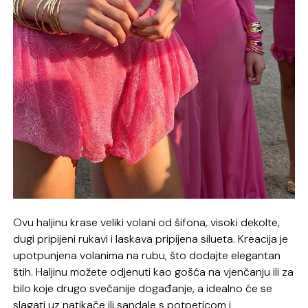
Ovu haljinu krase veliki volani od šifona, visoki dekolte,
dugi pripijeni rukavi i laskava pripijena silueta. Kreacija je
upotpunjena volanima na rubu, što dodajte elegantan
štih. Haljinu možete odjenuti kao gošća na vjenčanju ili za
bilo koje drugo svečanije događanje, a idealno će se
slagati uz natikače ili sandale s potpeticom i