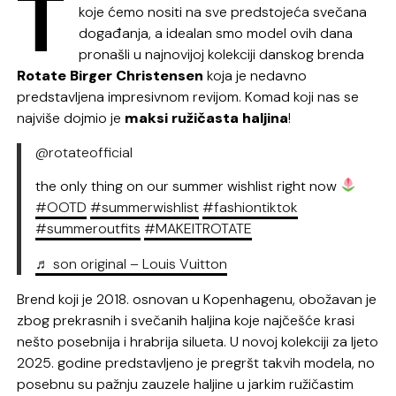
T
koje ćemo nositi na sve predstojeća svečana
događanja, a idealan smo model ovih dana
pronašli u najnovijoj kolekciji danskog brenda
Rotate Birger Christensen
koja je nedavno
predstavljena impresivnom revijom. Komad koji nas se
najviše dojmio je
maksi ružičasta haljina
!
@rotateofficial
the only thing on our summer wishlist right now
#OOTD
#summerwishlist
#fashiontiktok
#summeroutfits
#MAKEITROTATE
♬ son original – Louis Vuitton
Brend koji je 2018. osnovan u Kopenhagenu, obožavan je
zbog prekrasnih i svečanih haljina koje najčešće krasi
nešto posebnija i hrabrija silueta. U novoj kolekciji za ljeto
2025. godine predstavljeno je pregršt takvih modela, no
posebnu su pažnju zauzele haljine u jarkim ružičastim