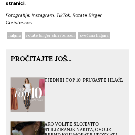
stranici.
Fotografije: Instagram, TikTok, Rotate Birger
Christensen
haljina
rotate birger christensen
svečana haljina
PROČITAJTE JOŠ...
TJEDNIH TOP 10: PRUGASTE HLAČE
AKO VOLITE SLOJEVITO
STILIZIRANJE NAKITA, OVO JE
BREND KOJI MORATE UPOZNATI